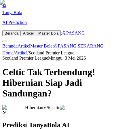
⚽
Tanya
Bola
AI Prediction
💰 PASANG
Beranda
Artikel
Master Bola
Beranda
Artikel
Master Bola
💰 PASANG SEKARANG
Home
/
Artikel
/
Scotland Premier League
Scotland Premier League
Minggu, 3 Mei 2026
Celtic Tak Terbendung!
Hibernian Siap Jadi
Sandungan?
Hibernian
VS
Celtic
🎯
Prediksi TanyaBola AI