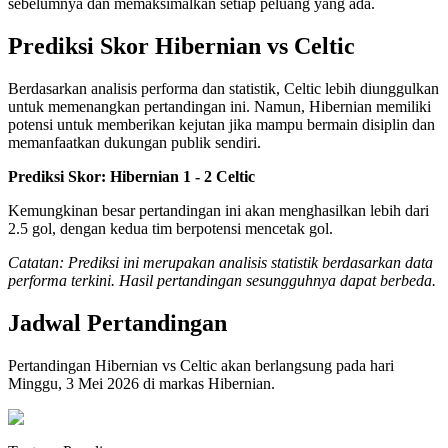
sebelumnya dan memaksimalkan setiap peluang yang ada.
Prediksi Skor Hibernian vs Celtic
Berdasarkan analisis performa dan statistik, Celtic lebih diunggulkan
untuk memenangkan pertandingan ini. Namun, Hibernian memiliki
potensi untuk memberikan kejutan jika mampu bermain disiplin dan
memanfaatkan dukungan publik sendiri.
Prediksi Skor: Hibernian 1 - 2 Celtic
Kemungkinan besar pertandingan ini akan menghasilkan lebih dari
2.5 gol, dengan kedua tim berpotensi mencetak gol.
Catatan: Prediksi ini merupakan analisis statistik berdasarkan data
performa terkini. Hasil pertandingan sesungguhnya dapat berbeda.
Jadwal Pertandingan
Pertandingan Hibernian vs Celtic akan berlangsung pada hari
Minggu, 3 Mei 2026 di markas Hibernian.