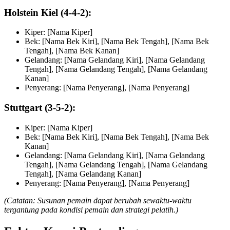
Holstein Kiel (4-4-2):
Kiper: [Nama Kiper]
Bek: [Nama Bek Kiri], [Nama Bek Tengah], [Nama Bek
Tengah], [Nama Bek Kanan]
Gelandang: [Nama Gelandang Kiri], [Nama Gelandang
Tengah], [Nama Gelandang Tengah], [Nama Gelandang
Kanan]
Penyerang: [Nama Penyerang], [Nama Penyerang]
Stuttgart (3-5-2):
Kiper: [Nama Kiper]
Bek: [Nama Bek Kiri], [Nama Bek Tengah], [Nama Bek
Kanan]
Gelandang: [Nama Gelandang Kiri], [Nama Gelandang
Tengah], [Nama Gelandang Tengah], [Nama Gelandang
Tengah], [Nama Gelandang Kanan]
Penyerang: [Nama Penyerang], [Nama Penyerang]
(Catatan: Susunan pemain dapat berubah sewaktu-waktu
tergantung pada kondisi pemain dan strategi pelatih.)