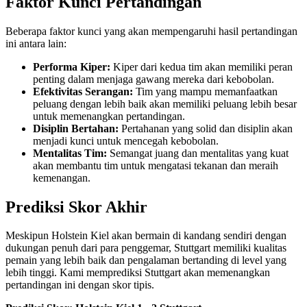
Faktor Kunci Pertandingan
Beberapa faktor kunci yang akan mempengaruhi hasil pertandingan
ini antara lain:
Performa Kiper:
Kiper dari kedua tim akan memiliki peran
penting dalam menjaga gawang mereka dari kebobolan.
Efektivitas Serangan:
Tim yang mampu memanfaatkan
peluang dengan lebih baik akan memiliki peluang lebih besar
untuk memenangkan pertandingan.
Disiplin Bertahan:
Pertahanan yang solid dan disiplin akan
menjadi kunci untuk mencegah kebobolan.
Mentalitas Tim:
Semangat juang dan mentalitas yang kuat
akan membantu tim untuk mengatasi tekanan dan meraih
kemenangan.
Prediksi Skor Akhir
Meskipun Holstein Kiel akan bermain di kandang sendiri dengan
dukungan penuh dari para penggemar, Stuttgart memiliki kualitas
pemain yang lebih baik dan pengalaman bertanding di level yang
lebih tinggi. Kami memprediksi Stuttgart akan memenangkan
pertandingan ini dengan skor tipis.