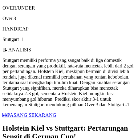
OVER/UNDER
Over 3
HANDICAP
Stuttgart -1
📝 ANALISIS
Stuttgart memiliki performa yang sangat baik di liga domestik
dengan serangan yang produktif, rata-rata mencetak lebih dari 2 gol
per pertandingan. Holstein Kiel, meskipun bermain di divisi lebih
rendah, juga dikenal memiliki pertahanan yang rentan kebobolan,
terutama saat menghadapi tim-tim kuat. Dengan kualitas serangan
Stuttgart yang signifikan, mereka diharapkan bisa mencetak
setidaknya 2-3 gol, sementara Holstein Kiel mungkin bisa
menyumbang gol hiburan. Prediksi skor akhir 3-1 untuk
kemenangan Stuttgart mendukung pilihan Over 3 dan Stuttgart -1.
🎰
PASANG SEKARANG
Holstein Kiel vs Stuttgart: Pertarungan
Sengit di German Cup!