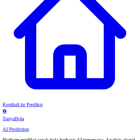
Kembali ke Prediksi
⚽
Tanya
Bola
AI Prediction
Platform prediksi sepak bola berbasis AI terpercaya. Analisis akurat