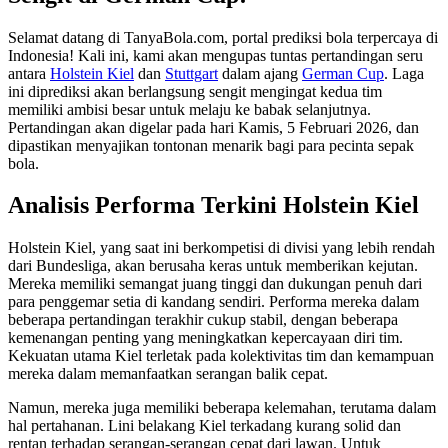
Selamat datang di TanyaBola.com, portal prediksi bola terpercaya di
Indonesia! Kali ini, kami akan mengupas tuntas pertandingan seru
antara
Holstein Kiel
dan
Stuttgart
dalam ajang
German Cup
. Laga
ini diprediksi akan berlangsung sengit mengingat kedua tim
memiliki ambisi besar untuk melaju ke babak selanjutnya.
Pertandingan akan digelar pada hari Kamis, 5 Februari 2026, dan
dipastikan menyajikan tontonan menarik bagi para pecinta sepak
bola.
Analisis Performa Terkini Holstein Kiel
Holstein Kiel, yang saat ini berkompetisi di divisi yang lebih rendah
dari Bundesliga, akan berusaha keras untuk memberikan kejutan.
Mereka memiliki semangat juang tinggi dan dukungan penuh dari
para penggemar setia di kandang sendiri. Performa mereka dalam
beberapa pertandingan terakhir cukup stabil, dengan beberapa
kemenangan penting yang meningkatkan kepercayaan diri tim.
Kekuatan utama Kiel terletak pada kolektivitas tim dan kemampuan
mereka dalam memanfaatkan serangan balik cepat.
Namun, mereka juga memiliki beberapa kelemahan, terutama dalam
hal pertahanan. Lini belakang Kiel terkadang kurang solid dan
rentan terhadap serangan-serangan cepat dari lawan. Untuk