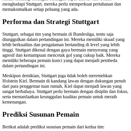
menghadapi Stuttgart, mereka perlu memperkuat pertahanan dan
memaksimalkan setiap peluang yang ada.
Performa dan Strategi Stuttgart
Stuttgart, sebagai tim yang bermain di Bundesliga, tentu saja
diunggulkan dalam pertandingan ini. Mereka memiliki skuad yang
lebih berkualitas dan pengalaman bertanding di level yang lebih
tinggi. Stuttgart dikenal dengan gaya bermain menyerang yang
agresif dan kemampuan mencetak gol yang cukup baik. Mereka
memiliki beberapa pemain kunci yang dapat menjadi pembeda
dalam pertandingan ini.
Meskipun demikian, Stuttgart juga tidak boleh meremehkan
Holstein Kiel. Bermain di kandang lawan dengan dukungan penuh
dari para penggemar tuan rumah, Kiel dapat menjadi lawan yang
sangat berbahaya. Stuttgart perlu bermain dengan disiplin dan fokus,
serta memanfaatkan keunggulan kualitas pemain untuk meraih
kemenangan.
Prediksi Susunan Pemain
Berikut adalah prediksi susunan pemain dari kedua tim: