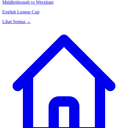
Middlesbrough
vs
Wrexham
English League Cup
Lihat Semua →