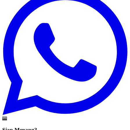
🎰
Siap Menang?