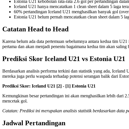
Estonia U21 kebobolan rata-rata 2.6 gol per pertandingan dalam 
Iceland U21 hanya mencatatkan 1 clean sheet dalam 5 laga tera
60% pertandingan Iceland U21 menghasilkan banyak gol (over 
Estonia U21 belum pernah mencatatkan clean sheet dalam 5 laga
Catatan Head to Head
Karena belum ada data pertemuan sebelumnya antara kedua tim U21 in
pertama dan akan menjadi penentu bagaimana kedua tim akan saling 
Prediksi Skor Iceland U21 vs Estonia U21
Berdasarkan analisis performa terkini dan statistik yang ada, Icelan
mereka juga perlu waspada terhadap potensi serangan balik dari Est
Prediksi Skor: Iceland U21 [2] - [1] Estonia U21
Kemungkinan besar pertandingan ini akan menghasilkan lebih dari 2.5
mencetak gol.
Catatan: Prediksi ini merupakan analisis statistik berdasarkan data
Jadwal Pertandingan