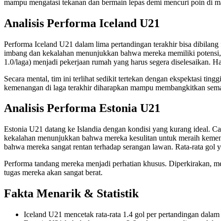
mampu mengatasi tekanan dan bermain lepas demi mencuri poin di m
Analisis Performa Iceland U21
Performa Iceland U21 dalam lima pertandingan terakhir bisa dibila
imbang dan kekalahan menunjukkan bahwa mereka memiliki potensi, n
1.0/laga) menjadi pekerjaan rumah yang harus segera diselesaikan. Ha
Secara mental, tim ini terlihat sedikit tertekan dengan ekspektasi 
kemenangan di laga terakhir diharapkan mampu membangkitkan sema
Analisis Performa Estonia U21
Estonia U21 datang ke Islandia dengan kondisi yang kurang ideal. C
kekalahan menunjukkan bahwa mereka kesulitan untuk meraih kemenanga
bahwa mereka sangat rentan terhadap serangan lawan. Rata-rata gol 
Performa tandang mereka menjadi perhatian khusus. Diperkirakan, me
tugas mereka akan sangat berat.
Fakta Menarik & Statistik
Iceland U21 mencetak rata-rata 1.4 gol per pertandingan dalam 5