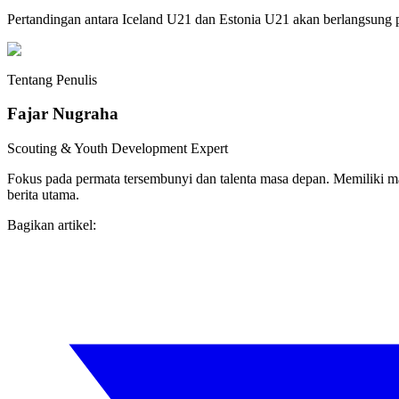
Pertandingan antara Iceland U21 dan Estonia U21 akan berlangsung 
Tentang Penulis
Fajar Nugraha
Scouting & Youth Development Expert
Fokus pada permata tersembunyi dan talenta masa depan. Memiliki 
berita utama.
Bagikan artikel: