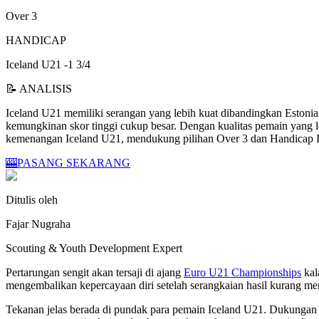
Over 3
HANDICAP
Iceland U21 -1 3/4
📝 ANALISIS
Iceland U21 memiliki serangan yang lebih kuat dibandingkan Estoni
kemungkinan skor tinggi cukup besar. Dengan kualitas pemain yang le
kemenangan Iceland U21, mendukung pilihan Over 3 dan Handicap I
🎰
PASANG SEKARANG
Ditulis oleh
Fajar Nugraha
Scouting & Youth Development Expert
Pertarungan sengit akan tersaji di ajang
Euro U21 Championships
ka
mengembalikan kepercayaan diri setelah serangkaian hasil kurang mem
Tekanan jelas berada di pundak para pemain Iceland U21. Dukungan 