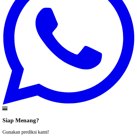
🎰
Siap Menang?
Gunakan prediksi kami!