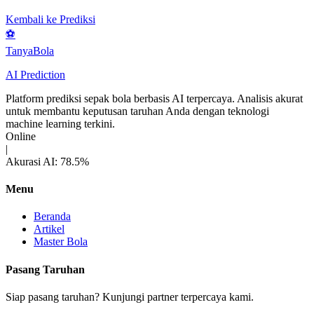
Kembali ke Prediksi
⚽
Tanya
Bola
AI Prediction
Platform prediksi sepak bola berbasis AI terpercaya. Analisis akurat
untuk membantu keputusan taruhan Anda dengan teknologi
machine learning terkini.
Online
|
Akurasi AI: 78.5%
Menu
Beranda
Artikel
Master Bola
Pasang Taruhan
Siap pasang taruhan? Kunjungi partner terpercaya kami.