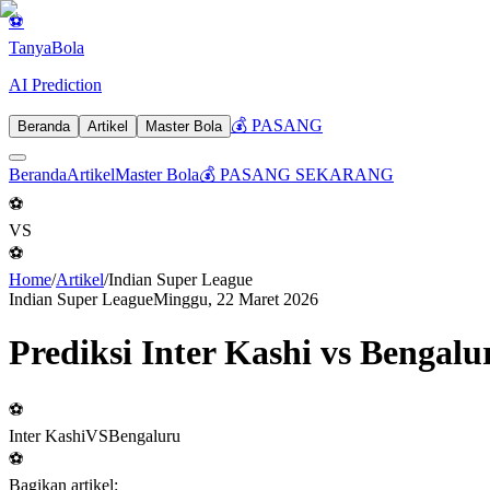
⚽
Tanya
Bola
AI Prediction
💰 PASANG
Beranda
Artikel
Master Bola
Beranda
Artikel
Master Bola
💰 PASANG SEKARANG
⚽
VS
⚽
Home
/
Artikel
/
Indian Super League
Indian Super League
Minggu, 22 Maret 2026
Prediksi Inter Kashi vs Bengalu
⚽
Inter Kashi
VS
Bengaluru
⚽
Bagikan artikel: