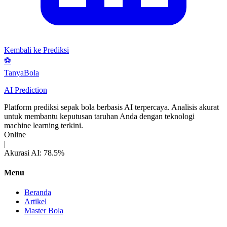
Kembali ke Prediksi
⚽
Tanya
Bola
AI Prediction
Platform prediksi sepak bola berbasis AI terpercaya. Analisis akurat
untuk membantu keputusan taruhan Anda dengan teknologi
machine learning terkini.
Online
|
Akurasi AI: 78.5%
Menu
Beranda
Artikel
Master Bola