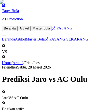
⚽
Tanya
Bola
AI Prediction
💰 PASANG
Beranda
Artikel
Master Bola
Beranda
Artikel
Master Bola
💰 PASANG SEKARANG
⚽
VS
⚽
Home
/
Artikel
/
Friendlies
Friendlies
Sabtu, 28 Maret 2026
Prediksi Jaro vs AC Oulu
⚽
Jaro
VS
AC Oulu
⚽
Bagikan artikel: