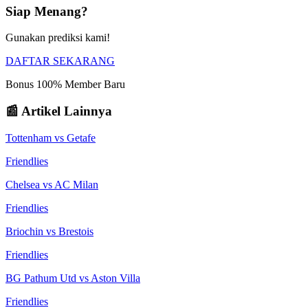
Siap Menang?
Gunakan prediksi kami!
DAFTAR SEKARANG
Bonus 100% Member Baru
📰 Artikel Lainnya
Tottenham
vs
Getafe
Friendlies
Chelsea
vs
AC Milan
Friendlies
Briochin
vs
Brestois
Friendlies
BG Pathum Utd
vs
Aston Villa
Friendlies