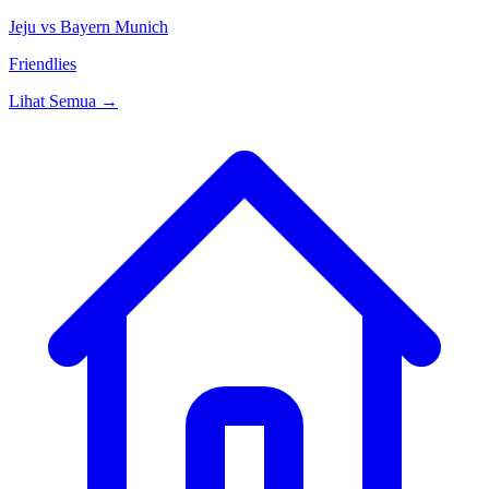
Jeju
vs
Bayern Munich
Friendlies
Lihat Semua →