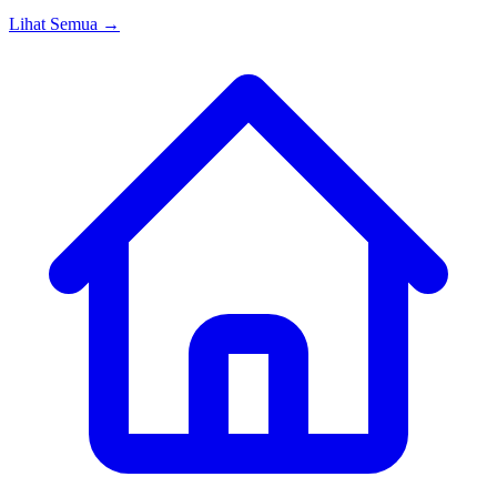
Lihat Semua →