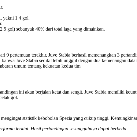
r.
, yakni 1.4 gol.
r.
2.5 gol) sebanyak 40% dari total laga yang dimainkan.
ari 9 pertemuan terakhir, Juve Stabia berhasil memenangkan 3 pertan
 bahwa Juve Stabia sedikit lebih unggul dengan dua kemenangan dalam
ambaran umum tentang kekuatan kedua tim.
tandingan ini akan berjalan ketat dan sengit. Juve Stabia memiliki keun
etak gol.
, mengingat statistik kebobolan Spezia yang cukup tinggi. Kemungkinan
 performa terkini. Hasil pertandingan sesungguhnya dapat berbeda.