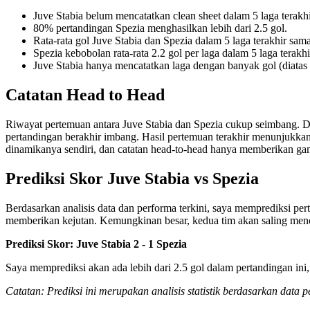
Juve Stabia belum mencatatkan clean sheet dalam 5 laga terakhi
80% pertandingan Spezia menghasilkan lebih dari 2.5 gol.
Rata-rata gol Juve Stabia dan Spezia dalam 5 laga terakhir sama
Spezia kebobolan rata-rata 2.2 gol per laga dalam 5 laga terakhi
Juve Stabia hanya mencatatkan laga dengan banyak gol (diatas 
Catatan Head to Head
Riwayat pertemuan antara Juve Stabia dan Spezia cukup seimbang. D
pertandingan berakhir imbang. Hasil pertemuan terakhir menunjukkan
dinamikanya sendiri, dan catatan head-to-head hanya memberikan g
Prediksi Skor Juve Stabia vs Spezia
Berdasarkan analisis data dan performa terkini, saya memprediksi per
memberikan kejutan. Kemungkinan besar, kedua tim akan saling menc
Prediksi Skor: Juve Stabia 2 - 1 Spezia
Saya memprediksi akan ada lebih dari 2.5 gol dalam pertandingan ini
Catatan: Prediksi ini merupakan analisis statistik berdasarkan data