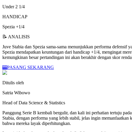
Under 2 1/4
HANDICAP
Spezia +1/4
📝 ANALISIS
Juve Stabia dan Spezia sama-sama menunjukkan performa defensif yang
Spezia mendapatkan keuntungan dari handicap +1/4, mengingat mere
kemungkinan besar pertandingan ini akan berakhir dengan skor rendah
🎰
PASANG SEKARANG
Ditulis oleh
Satria Wibowo
Head of Data Science & Statistics
Panggung Serie B kembali bergulir, dan kali ini perhatian tertuju pad
Stabia, dengan performa yang lebih stabil, jelas ingin memanfaatka
bahwa mereka layak diperhitungkan.