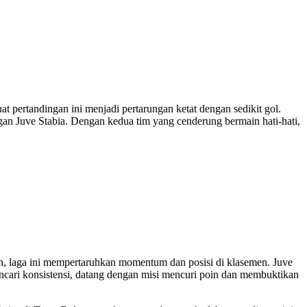
 pertandingan ini menjadi pertarungan ketat dengan sedikit gol.
n Juve Stabia. Dengan kedua tim yang cenderung bermain hati-hati,
oin, laga ini mempertaruhkan momentum dan posisi di klasemen. Juve
encari konsistensi, datang dengan misi mencuri poin dan membuktikan