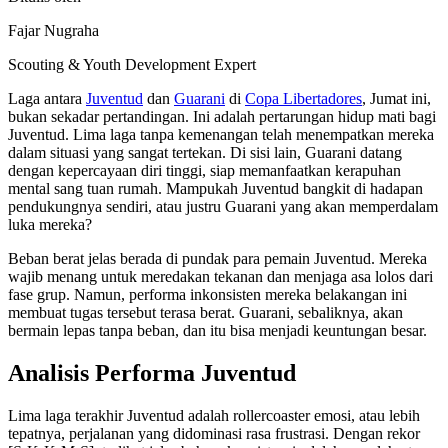
Fajar Nugraha
Scouting & Youth Development Expert
Laga antara
Juventud
dan
Guarani
di
Copa Libertadores
, Jumat ini,
bukan sekadar pertandingan. Ini adalah pertarungan hidup mati bagi
Juventud. Lima laga tanpa kemenangan telah menempatkan mereka
dalam situasi yang sangat tertekan. Di sisi lain, Guarani datang
dengan kepercayaan diri tinggi, siap memanfaatkan kerapuhan
mental sang tuan rumah. Mampukah Juventud bangkit di hadapan
pendukungnya sendiri, atau justru Guarani yang akan memperdalam
luka mereka?
Beban berat jelas berada di pundak para pemain Juventud. Mereka
wajib menang untuk meredakan tekanan dan menjaga asa lolos dari
fase grup. Namun, performa inkonsisten mereka belakangan ini
membuat tugas tersebut terasa berat. Guarani, sebaliknya, akan
bermain lepas tanpa beban, dan itu bisa menjadi keuntungan besar.
Analisis Performa Juventud
Lima laga terakhir Juventud adalah rollercoaster emosi, atau lebih
tepatnya, perjalanan yang didominasi rasa frustrasi. Dengan rekor