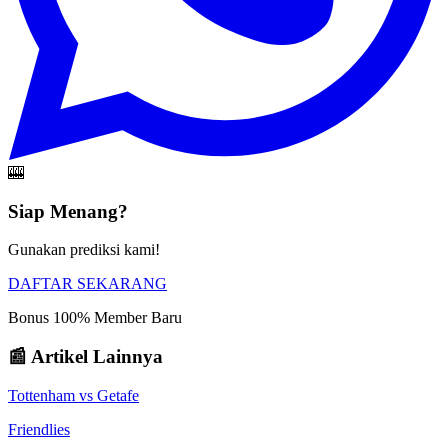
🎰
Siap Menang?
Gunakan prediksi kami!
DAFTAR SEKARANG
Bonus 100% Member Baru
📰 Artikel Lainnya
Tottenham
vs
Getafe
Friendlies