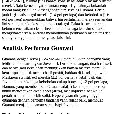
[S-K-K-M-S], terlihat jelas bahwa konsistensi adalah masalah utama
mereka. Satu kemenangan di antara empat laga lainnya bukanlah
modal yang ideal untuk menghadapi tim sekelas Guarani. Lebih
jauh lagi, statistik gol mereka (1.4 gol per laga) dan kebobolan (1.6
gol per laga) menunjukkan bahwa lini pertahanan mereka rentan dan
lini serang mereka kesulitan mencetak gol. Fakta bahwa mereka
belum mencatatkan clean sheet dalam lima laga terakhir semakin
mengkhawatirkan. Mereka membutuhkan perubahan mentalitas dan
strategi yang jitu untuk mengatasi krisis ini.
Analisis Performa Guarani
Guarani, dengan rekor [K-S-M-S-M], menunjukkan performa yang
lebih stabil dibandingkan Juventud. Dua kemenangan, dua hasil seri,
dan hanya satu kekalahan menunjukkan bahwa mereka memiliki
kemampuan untuk meraih hasil positif, bahkan di kandang lawan.
Meskipun statistik gol mereka (2.2 gol per laga) lebih baik dari
Juventud, mereka juga kebobolan cukup banyak (1.2 gol per laga).
Namun, yang membedakan Guarani adalah kemampuan mereka
untuk mencatatkan clean sheet (40%), menunjukkan bahwa lini
pertahanan mereka lebih solid. Kepercayaan diri yang tinggi,
ditambah dengan performa tandang yang relatif baik, membuat
Guarani menjadi ancaman serius bagi Juventud.