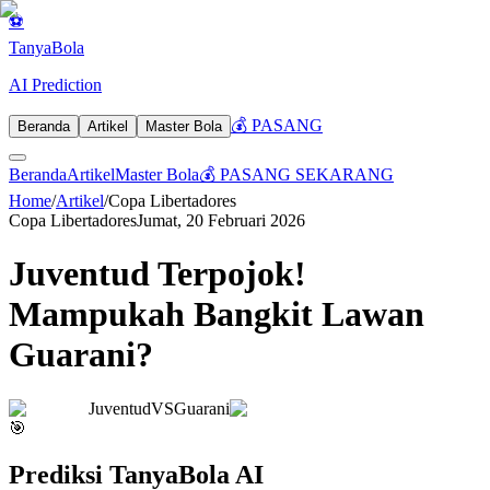
⚽
Tanya
Bola
AI Prediction
💰 PASANG
Beranda
Artikel
Master Bola
Beranda
Artikel
Master Bola
💰 PASANG SEKARANG
Home
/
Artikel
/
Copa Libertadores
Copa Libertadores
Jumat, 20 Februari 2026
Juventud Terpojok!
Mampukah Bangkit Lawan
Guarani?
Juventud
VS
Guarani
🎯
Prediksi TanyaBola AI