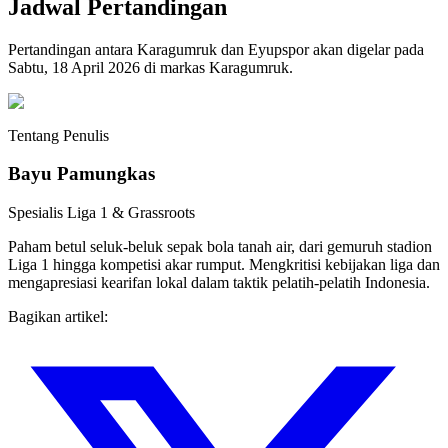
Jadwal Pertandingan
Pertandingan antara Karagumruk dan Eyupspor akan digelar pada
Sabtu, 18 April 2026 di markas Karagumruk.
Tentang Penulis
Bayu Pamungkas
Spesialis Liga 1 & Grassroots
Paham betul seluk-beluk sepak bola tanah air, dari gemuruh stadion
Liga 1 hingga kompetisi akar rumput. Mengkritisi kebijakan liga dan
mengapresiasi kearifan lokal dalam taktik pelatih-pelatih Indonesia.
Bagikan artikel: