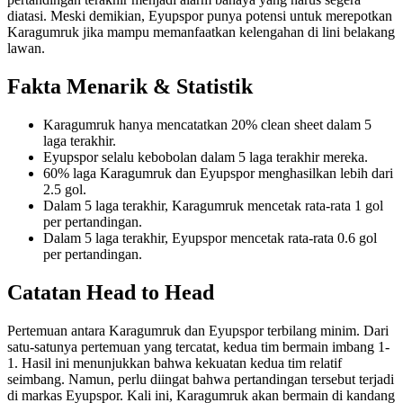
diatasi. Meski demikian, Eyupspor punya potensi untuk merepotkan
Karagumruk jika mampu memanfaatkan kelengahan di lini belakang
lawan.
Fakta Menarik & Statistik
Karagumruk hanya mencatatkan 20% clean sheet dalam 5
laga terakhir.
Eyupspor selalu kebobolan dalam 5 laga terakhir mereka.
60% laga Karagumruk dan Eyupspor menghasilkan lebih dari
2.5 gol.
Dalam 5 laga terakhir, Karagumruk mencetak rata-rata 1 gol
per pertandingan.
Dalam 5 laga terakhir, Eyupspor mencetak rata-rata 0.6 gol
per pertandingan.
Catatan Head to Head
Pertemuan antara Karagumruk dan Eyupspor terbilang minim. Dari
satu-satunya pertemuan yang tercatat, kedua tim bermain imbang 1-
1. Hasil ini menunjukkan bahwa kekuatan kedua tim relatif
seimbang. Namun, perlu diingat bahwa pertandingan tersebut terjadi
di markas Eyupspor. Kali ini, Karagumruk akan bermain di kandang