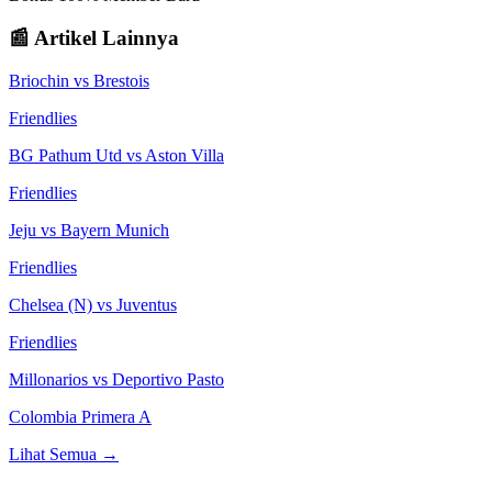
📰 Artikel Lainnya
Briochin
vs
Brestois
Friendlies
BG Pathum Utd
vs
Aston Villa
Friendlies
Jeju
vs
Bayern Munich
Friendlies
Chelsea (N)
vs
Juventus
Friendlies
Millonarios
vs
Deportivo Pasto
Colombia Primera A
Lihat Semua →