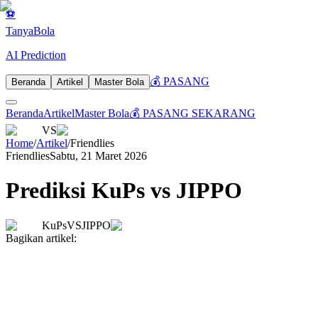
⚽
Tanya
Bola
AI Prediction
💰 PASANG
Beranda
Artikel
Master Bola
Beranda
Artikel
Master Bola
💰 PASANG SEKARANG
VS
Home
/
Artikel
/
Friendlies
Friendlies
Sabtu, 21 Maret 2026
Prediksi KuPs vs JIPPO
KuPs
VS
JIPPO
Bagikan artikel: