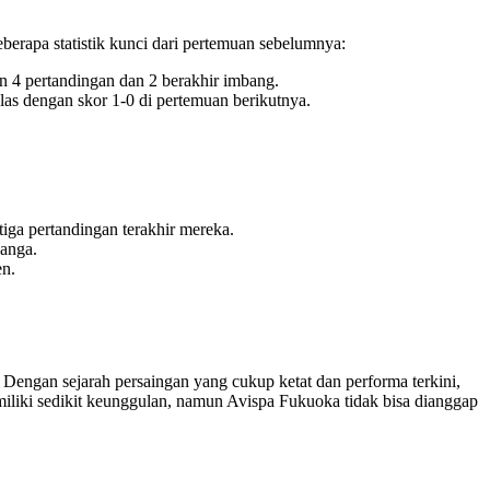
erapa statistik kunci dari pertemuan sebelumnya:
 4 pertandingan dan 2 berakhir imbang.
s dengan skor 1-0 di pertemuan berikutnya.
ga pertandingan terakhir mereka.
anga.
en.
 Dengan sejarah persaingan yang cukup ketat dan performa terkini,
iliki sedikit keunggulan, namun Avispa Fukuoka tidak bisa dianggap