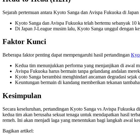
Sejarah pertemuan antara Kyoto Sanga dan Avispa Fukuoka di Japan J
Kyoto Sanga dan Avispa Fukuoka telah bertemu sebanyak 10 ka
Di Japan J-League musim lalu, Kyoto Sanga unggul dengan ke
Faktor Kunci
Beberapa faktor penting dapat mempengaruhi hasil pertandingan
Kyot
Kedua tim menunjukkan performa yang menjanjikan di awal mu
Avispa Fukuoka harus bermain tanpa gelandang andalan merek
Kyoto Sanga berambisi menghindari ancaman degradasi sejak di
Keuntungan bermain di kandang memberikan tekanan tambaha
Kesimpulan
Secara keseluruhan, pertandingan Kyoto Sanga vs Avispa Fukuoka di 
kedua tim akan berusaha sekuat tenaga untuk mendapatkan hasil ter
remeh. Ini akan menjadi laga yang menentukan bagi langkah awal ked
Bagikan artikel: