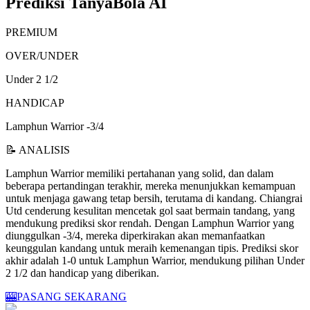
Prediksi TanyaBola AI
PREMIUM
OVER/UNDER
Under 2 1/2
HANDICAP
Lamphun Warrior -3/4
📝 ANALISIS
Lamphun Warrior memiliki pertahanan yang solid, dan dalam
beberapa pertandingan terakhir, mereka menunjukkan kemampuan
untuk menjaga gawang tetap bersih, terutama di kandang. Chiangrai
Utd cenderung kesulitan mencetak gol saat bermain tandang, yang
mendukung prediksi skor rendah. Dengan Lamphun Warrior yang
diunggulkan -3/4, mereka diperkirakan akan memanfaatkan
keunggulan kandang untuk meraih kemenangan tipis. Prediksi skor
akhir adalah 1-0 untuk Lamphun Warrior, mendukung pilihan Under
2 1/2 dan handicap yang diberikan.
🎰
PASANG SEKARANG