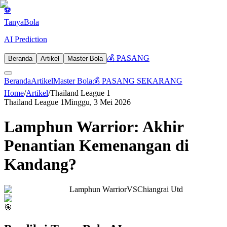
⚽
Tanya
Bola
AI Prediction
💰 PASANG
Beranda
Artikel
Master Bola
Beranda
Artikel
Master Bola
💰 PASANG SEKARANG
Home
/
Artikel
/
Thailand League 1
Thailand League 1
Minggu, 3 Mei 2026
Lamphun Warrior: Akhir
Penantian Kemenangan di
Kandang?
Lamphun Warrior
VS
Chiangrai Utd
🎯