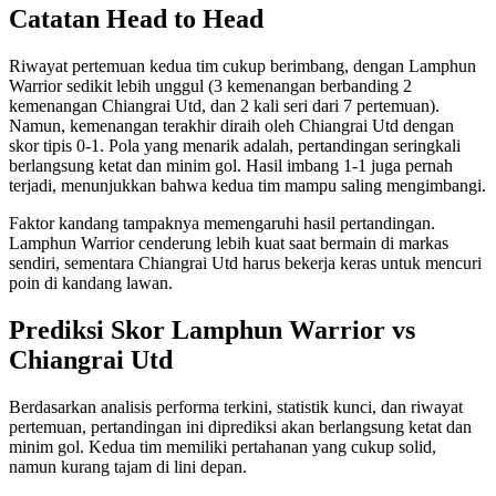
Catatan Head to Head
Riwayat pertemuan kedua tim cukup berimbang, dengan Lamphun
Warrior sedikit lebih unggul (3 kemenangan berbanding 2
kemenangan Chiangrai Utd, dan 2 kali seri dari 7 pertemuan).
Namun, kemenangan terakhir diraih oleh Chiangrai Utd dengan
skor tipis 0-1. Pola yang menarik adalah, pertandingan seringkali
berlangsung ketat dan minim gol. Hasil imbang 1-1 juga pernah
terjadi, menunjukkan bahwa kedua tim mampu saling mengimbangi.
Faktor kandang tampaknya memengaruhi hasil pertandingan.
Lamphun Warrior cenderung lebih kuat saat bermain di markas
sendiri, sementara Chiangrai Utd harus bekerja keras untuk mencuri
poin di kandang lawan.
Prediksi Skor Lamphun Warrior vs
Chiangrai Utd
Berdasarkan analisis performa terkini, statistik kunci, dan riwayat
pertemuan, pertandingan ini diprediksi akan berlangsung ketat dan
minim gol. Kedua tim memiliki pertahanan yang cukup solid,
namun kurang tajam di lini depan.