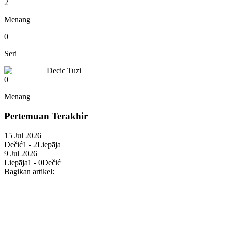
2
Menang
0
Seri
Decic Tuzi
0
Menang
Pertemuan Terakhir
15 Jul 2026
Dečić
1
-
2
Liepāja
9 Jul 2026
Liepāja
1
-
0
Dečić
Bagikan artikel: