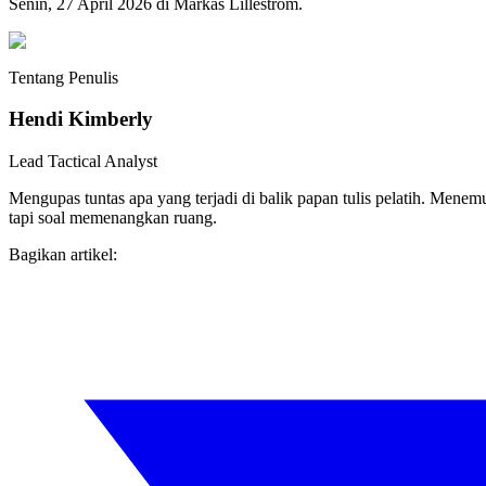
Senin, 27 April 2026 di Markas Lillestrom.
Tentang Penulis
Hendi Kimberly
Lead Tactical Analyst
Mengupas tuntas apa yang terjadi di balik papan tulis pelatih. Mene
tapi soal memenangkan ruang.
Bagikan artikel: