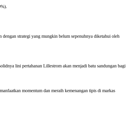
0%).
in dengan strategi yang mungkin belum sepenuhnya diketahui oleh
idnya lini pertahanan Lillestrom akan menjadi batu sandungan bagi
memanfaatkan momentum dan meraih kemenangan tipis di markas