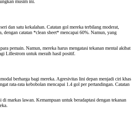
tungkan musim ini.
ri dan satu kekalahan. Catatan gol mereka terbilang moderat,
eka, dengan catatan *clean sheet* mencapai 60%. Namun, yang
para pemain. Namun, mereka harus mengatasi tekanan mental akibat
Lillestrom untuk meraih hasil positif.
dal berharga bagi mereka. Agresivitas lini depan menjadi ciri khas
gat rata-rata kebobolan mencapai 1.4 gol per pertandingan. Catatan
si di markas lawan. Kemampuan untuk beradaptasi dengan tekanan
eka.