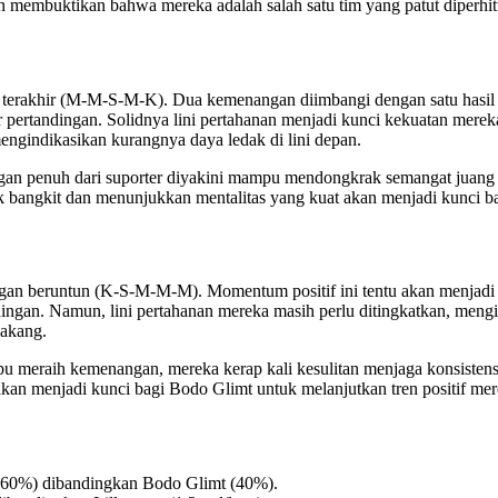
n membuktikan bahwa mereka adalah salah satu tim yang patut diperhi
 terakhir (M-M-S-M-K). Dua kemenangan diimbangi dengan satu hasil se
per pertandingan. Solidnya lini pertahanan menjadi kunci kekuatan mer
ngindikasikan kurangnya daya ledak di lini depan.
an penuh dari suporter diyakini mampu mendongkrak semangat juang 
ngkit dan menunjukkan mentalitas yang kuat akan menjadi kunci bagi 
an beruntun (K-S-M-M-M). Momentum positif ini tentu akan menjadi mo
ingan. Namun, lini pertahanan mereka masih perlu ditingkatkan, mengin
lakang.
u meraih kemenangan, mereka kerap kali kesulitan menjaga konsisten
akan menjadi kunci bagi Bodo Glimt untuk melanjutkan tren positif mer
gi (60%) dibandingkan Bodo Glimt (40%).