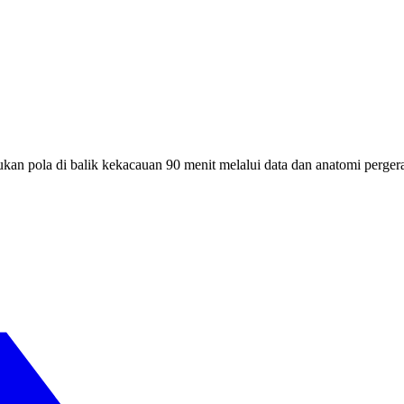
mukan pola di balik kekacauan 90 menit melalui data dan anatomi perg