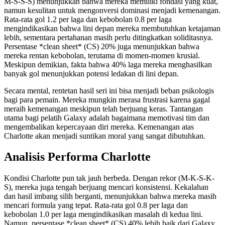
M-S-S-S) menunjukkan bahwa mereka memiliki fondasi yang kuat,
namun kesulitan untuk mengonversi dominasi menjadi kemenangan.
Rata-rata gol 1.2 per laga dan kebobolan 0.8 per laga
mengindikasikan bahwa lini depan mereka membutuhkan ketajaman
lebih, sementara pertahanan masih perlu ditingkatkan soliditasnya.
Persentase *clean sheet* (CS) 20% juga menunjukkan bahwa
mereka rentan kebobolan, terutama di momen-momen krusial.
Meskipun demikian, fakta bahwa 40% laga mereka menghasilkan
banyak gol menunjukkan potensi ledakan di lini depan.
Secara mental, rentetan hasil seri ini bisa menjadi beban psikologis
bagi para pemain. Mereka mungkin merasa frustrasi karena gagal
meraih kemenangan meskipun telah berjuang keras. Tantangan
utama bagi pelatih Galaxy adalah bagaimana memotivasi tim dan
mengembalikan kepercayaan diri mereka. Kemenangan atas
Charlotte akan menjadi suntikan moral yang sangat dibutuhkan.
Analisis Performa Charlotte
Kondisi Charlotte pun tak jauh berbeda. Dengan rekor (M-K-S-K-
S), mereka juga tengah berjuang mencari konsistensi. Kekalahan
dan hasil imbang silih berganti, menunjukkan bahwa mereka masih
mencari formula yang tepat. Rata-rata gol 0.8 per laga dan
kebobolan 1.0 per laga mengindikasikan masalah di kedua lini.
Namun, persentase *clean sheet* (CS) 40% lebih baik dari Galaxy,