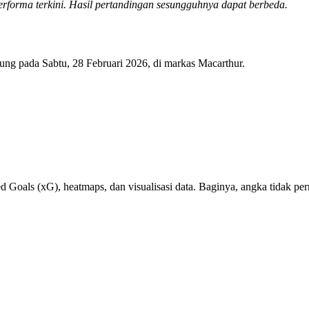
 performa terkini. Hasil pertandingan sesungguhnya dapat berbeda.
ng pada Sabtu, 28 Februari 2026, di markas Macarthur.
 Goals (xG), heatmaps, dan visualisasi data. Baginya, angka tidak pe