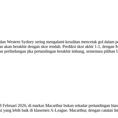
, dan Western Sydney sering mengalami kesulitan mencetak gol dalam 
an akan berakhir dengan skor rendah. Prediksi skor akhir 1-1, denga
 perlindungan jika pertandingan berakhir imbang, sementara pilihan
Februari 2026, di markas Macarthur bukan sekadar pertandingan biasa. 
yang lebih baik di klasemen A-League. Macarthur, dengan catatan lim