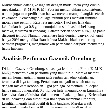
Makhachkala datang ke laga ini dengan modal form yang cukup
meyakinkan: [K-M-M-K-M]. Pola ini menunjukkan inkonsistensi,
namun juga memperlihatkan bahwa mereka mampu bangkit setelah
kekalahan. Kemenangan di laga terakhir jelas menjadi suntikan
moral yang penting. Rata-rata mencetak 1 gol per laga dan
kebobolan hanya 0.8 gol menunjukkan soliditas lini belakang
mereka, terutama di kandang. Catatan *clean sheet* 40% juga patut
diacungi jempol. Namun, persentase laga dengan banyak gol yang
hanya 20% mengindikasikan bahwa Makhachkala cenderung
bermain pragmatis, mengutamakan pertahanan daripada menyerang
habis-habisan.
Analisis Performa Gazovik Orenburg
Di kubu Gazovik Orenburg, situasinya lebih rumit. Form [K-M-K-
M-K] mencerminkan performa yang naik turun. Mereka mampu
meraih kemenangan, namun juga rentan terhadap kekalahan,
terutama di laga tandang. Pertahanan menjadi masalah utama,
dengan rata-rata kebobolan 1 gol per laga. Sementara lini depan
hanya mampu mencetak 0.8 gol per laga, menunjukkan kurangnya
kreativitas dan efektivitas dalam memanfaatkan peluang. Kelemahan
di lini belakang dan tumpulnya lini depan membuat Orenburg
kesulitan meraih hasil positif di laga tandang. Mereka wajib
menemukan solusi cepat jika ingin mencuri poin di markas