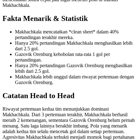
Makhachkala.
Fakta Menarik & Statistik
Makhachkala mencatatkan *clean sheet* dalam 40%
pertandingan terakhir mereka.
Hanya 20% pertandingan Makhachkala menghasilkan lebih
dari 2.5 gol.
Gazovik Orenburg kebobolan rata-rata 1 gol per
pertandingan.
Hanya 20% pertandingan Gazovik Orenburg menghasilkan
lebih dari 2.5 gol.
Makhachkala lebih unggul dalam riwayat pertemuan dengan
Gazovik Orenburg.
Catatan Head to Head
Riwayat pertemuan kedua tim menunjukkan dominasi
Makhachkala. Dari 3 pertemuan terakhir, Makhachkala berhasil
meraih 2 kemenangan, sementara Gazovik Orenburg belum pernah
menang. Satu laga lainnya berakhir imbang. Pola yang menarik
adalah kedua tim selalu mencetak gol dalam setiap pertemuan.
Agresivitas Makhachkala terbukti menjadi momok bagi pertahanan