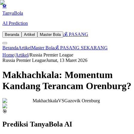
⚽
Tanya
Bola
AI Prediction
💰 PASANG
Beranda
Artikel
Master Bola
Beranda
Artikel
Master Bola
💰 PASANG SEKARANG
Home
/
Artikel
/
Russia Premier League
Russia Premier League
Jumat, 13 Maret 2026
Makhachkala: Momentum
Kandang Terancam Orenburg?
Makhachkala
VS
Gazovik Orenburg
🎯
Prediksi TanyaBola AI