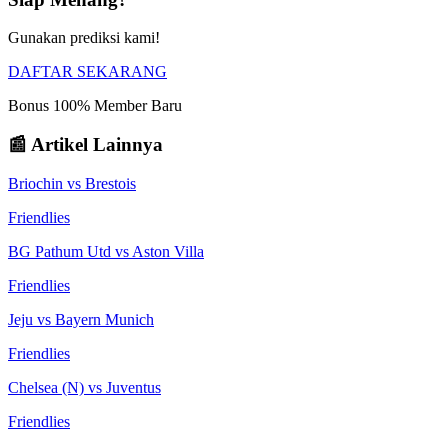
Gunakan prediksi kami!
DAFTAR SEKARANG
Bonus 100% Member Baru
📰 Artikel Lainnya
Briochin
vs
Brestois
Friendlies
BG Pathum Utd
vs
Aston Villa
Friendlies
Jeju
vs
Bayern Munich
Friendlies
Chelsea (N)
vs
Juventus
Friendlies