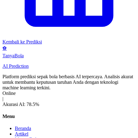
Kembali ke Prediksi
⚽
Tanya
Bola
AI Prediction
Platform prediksi sepak bola berbasis AI terpercaya. Analisis akurat
untuk membantu keputusan taruhan Anda dengan teknologi
machine learning terkini.
Online
|
Akurasi AI: 78.5%
Menu
Beranda
Artikel