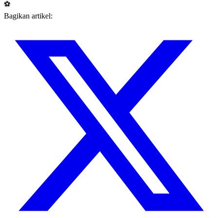
⚽
Bagikan artikel: