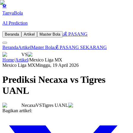
⚽
Tanya
Bola
AI Prediction
💰 PASANG
Beranda
Artikel
Master Bola
Beranda
Artikel
Master Bola
💰 PASANG SEKARANG
VS
Home
/
Artikel
/
Mexico Liga MX
Mexico Liga MX
Minggu, 19 April 2026
Prediksi Necaxa vs Tigres
UANL
Necaxa
VS
Tigres UANL
Bagikan artikel: