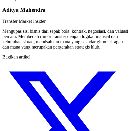
Aditya Mahendra
Transfer Market Insider
Mengupas sisi bisnis dari sepak bola: kontrak, negosiasi, dan valuasi
pemain. Membedah rumor transfer dengan logika finansial dan
kebutuhan skuad, memisahkan mana yang sekadar gimmick agen
dan mana yang merupakan pergerakan strategis klub.
Bagikan artikel: