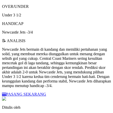
OVER/UNDER
Under 3 1/2
HANDICAP
Newcastle Jets -3/4
📝 ANALISIS
Newcastle Jets bermain di kandang dan memiliki pertahanan yang
solid, yang membuat mereka diunggulkan untuk menang dengan
selisih gol yang cukup. Central Coast Mariners sering kesulitan
mencetak gol di laga tandang, sehingga kemungkinan besar
pertandingan ini akan berakhir dengan skor rendah. Prediksi skor
akhir adalah 2-0 untuk Newcastle Jets, yang mendukung pilihan
Under 3 1/2 karena kedua tim cenderung bermain hati-hati. Dengan
keunggulan kandang dan performa stabil, Newcastle Jets diharapkan
mampu menutup handicap -3/4.
🎰
PASANG SEKARANG
Ditulis oleh