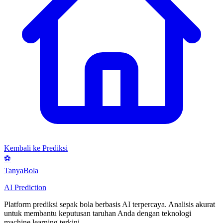
Kembali ke Prediksi
⚽
Tanya
Bola
AI Prediction
Platform prediksi sepak bola berbasis AI terpercaya. Analisis akurat
untuk membantu keputusan taruhan Anda dengan teknologi
machine learning terkini.