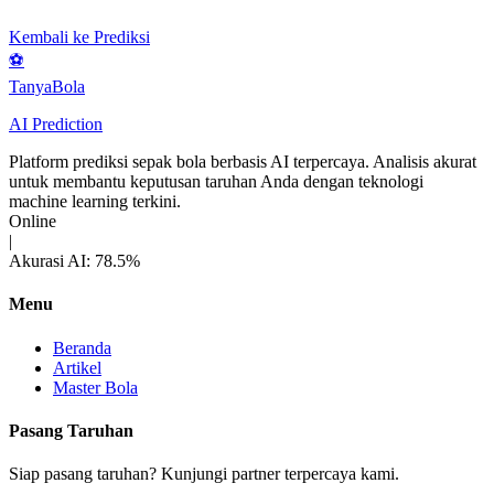
Kembali ke Prediksi
⚽
Tanya
Bola
AI Prediction
Platform prediksi sepak bola berbasis AI terpercaya. Analisis akurat
untuk membantu keputusan taruhan Anda dengan teknologi
machine learning terkini.
Online
|
Akurasi AI: 78.5%
Menu
Beranda
Artikel
Master Bola
Pasang Taruhan
Siap pasang taruhan? Kunjungi partner terpercaya kami.