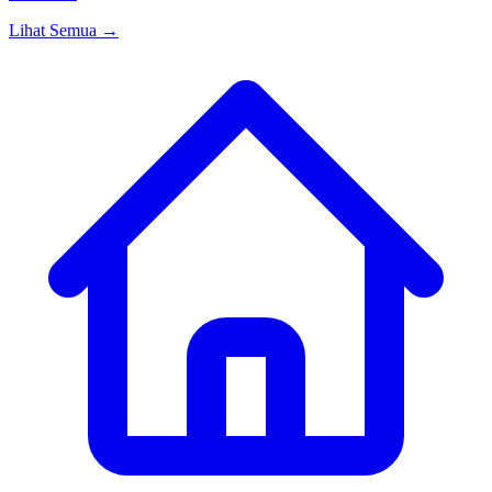
Lihat Semua →