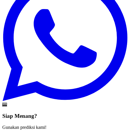
🎰
Siap Menang?
Gunakan prediksi kami!