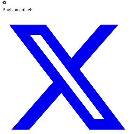
⚽
Bagikan artikel: