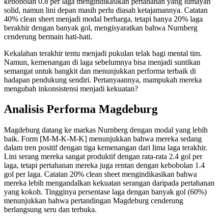
kebobolan 0.8 per laga mengindikasikan pertahanan yang lumayan
solid, namun lini depan masih perlu diasah ketajamannya. Catatan
40% clean sheet menjadi modal berharga, tetapi hanya 20% laga
berakhir dengan banyak gol, mengisyaratkan bahwa Nurnberg
cenderung bermain hati-hati.
Kekalahan terakhir tentu menjadi pukulan telak bagi mental tim.
Namun, kemenangan di laga sebelumnya bisa menjadi suntikan
semangat untuk bangkit dan menunjukkan performa terbaik di
hadapan pendukung sendiri. Pertanyaannya, mampukah mereka
mengubah inkonsistensi menjadi kekuatan?
Analisis Performa Magdeburg
Magdeburg datang ke markas Nurnberg dengan modal yang lebih
baik. Form [M-M-K-M-K] menunjukkan bahwa mereka sedang
dalam tren positif dengan tiga kemenangan dari lima laga terakhir.
Lini serang mereka sangat produktif dengan rata-rata 2.4 gol per
laga, tetapi pertahanan mereka juga rentan dengan kebobolan 1.4
gol per laga. Catatan 20% clean sheet mengindikasikan bahwa
mereka lebih mengandalkan kekuatan serangan daripada pertahanan
yang kokoh. Tingginya persentase laga dengan banyak gol (60%)
menunjukkan bahwa pertandingan Magdeburg cenderung
berlangsung seru dan terbuka.