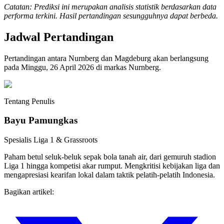
Catatan: Prediksi ini merupakan analisis statistik berdasarkan data
performa terkini. Hasil pertandingan sesungguhnya dapat berbeda.
Jadwal Pertandingan
Pertandingan antara Nurnberg dan Magdeburg akan berlangsung
pada Minggu, 26 April 2026 di markas Nurnberg.
Tentang Penulis
Bayu Pamungkas
Spesialis Liga 1 & Grassroots
Paham betul seluk-beluk sepak bola tanah air, dari gemuruh stadion
Liga 1 hingga kompetisi akar rumput. Mengkritisi kebijakan liga dan
mengapresiasi kearifan lokal dalam taktik pelatih-pelatih Indonesia.
Bagikan artikel: