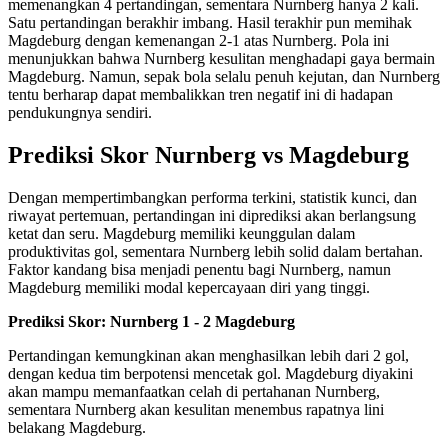
memenangkan 4 pertandingan, sementara Nurnberg hanya 2 kali.
Satu pertandingan berakhir imbang. Hasil terakhir pun memihak
Magdeburg dengan kemenangan 2-1 atas Nurnberg. Pola ini
menunjukkan bahwa Nurnberg kesulitan menghadapi gaya bermain
Magdeburg. Namun, sepak bola selalu penuh kejutan, dan Nurnberg
tentu berharap dapat membalikkan tren negatif ini di hadapan
pendukungnya sendiri.
Prediksi Skor Nurnberg vs Magdeburg
Dengan mempertimbangkan performa terkini, statistik kunci, dan
riwayat pertemuan, pertandingan ini diprediksi akan berlangsung
ketat dan seru. Magdeburg memiliki keunggulan dalam
produktivitas gol, sementara Nurnberg lebih solid dalam bertahan.
Faktor kandang bisa menjadi penentu bagi Nurnberg, namun
Magdeburg memiliki modal kepercayaan diri yang tinggi.
Prediksi Skor: Nurnberg 1 - 2 Magdeburg
Pertandingan kemungkinan akan menghasilkan lebih dari 2 gol,
dengan kedua tim berpotensi mencetak gol. Magdeburg diyakini
akan mampu memanfaatkan celah di pertahanan Nurnberg,
sementara Nurnberg akan kesulitan menembus rapatnya lini
belakang Magdeburg.