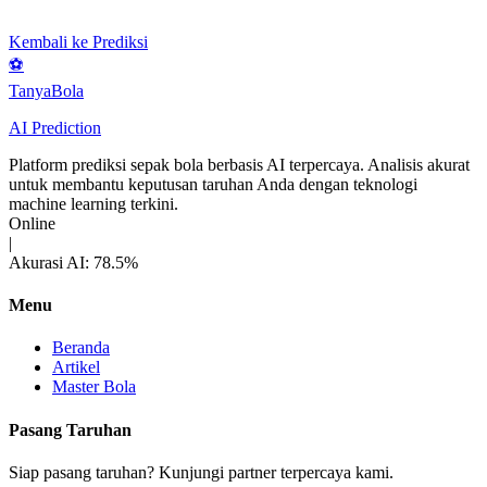
Kembali ke Prediksi
⚽
Tanya
Bola
AI Prediction
Platform prediksi sepak bola berbasis AI terpercaya. Analisis akurat
untuk membantu keputusan taruhan Anda dengan teknologi
machine learning terkini.
Online
|
Akurasi AI: 78.5%
Menu
Beranda
Artikel
Master Bola
Pasang Taruhan
Siap pasang taruhan? Kunjungi partner terpercaya kami.