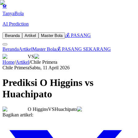
⚽
Tanya
Bola
AI Prediction
💰 PASANG
Beranda
Artikel
Master Bola
Beranda
Artikel
Master Bola
💰 PASANG SEKARANG
VS
Home
/
Artikel
/
Chile Primera
Chile Primera
Sabtu, 11 April 2026
Prediksi O Higgins vs
Huachipato
O Higgins
VS
Huachipato
Bagikan artikel: