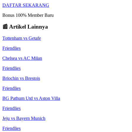
DAFTAR SEKARANG
Bonus 100% Member Baru
📰 Artikel Lainnya
Tottenham
vs
Getafe
Friendlies
Chelsea
vs
AC Milan
Friendlies
Briochin
vs
Brestois
Friendlies
BG Pathum Utd
vs
Aston Villa
Friendlies
Jeju
vs
Bayern Munich
Friendlies