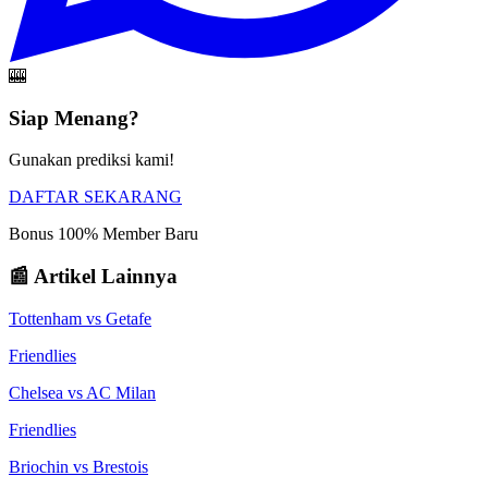
🎰
Siap Menang?
Gunakan prediksi kami!
DAFTAR SEKARANG
Bonus 100% Member Baru
📰 Artikel Lainnya
Tottenham
vs
Getafe
Friendlies
Chelsea
vs
AC Milan
Friendlies
Briochin
vs
Brestois