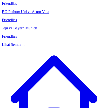
Friendlies
BG Pathum Utd
vs
Aston Villa
Friendlies
Jeju
vs
Bayern Munich
Friendlies
Lihat Semua →