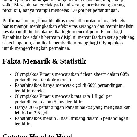
solid. Masalahnya terletak pada lini serang mereka yang kurang
produktif, hanya mampu mencetak 1.0 gol per pertandingan.
Performa tandang Panathinaikos menjadi sorotan utama. Mereka
harus mampu meningkatkan efektivitas serangan dan meminimalisir
kesalahan di lini belakang jika ingin mencuri poin. Kunci bagi
Panathinaikos adalah bermain disiplin, memanfaatkan setiap peluang
sekecil apapun, dan tidak memberikan ruang bagi Olympiakos
untuk mengembangkan permainan.
Fakta Menarik & Statistik
Olympiakos Piraeus mencatatkan *clean sheet* dalam 60%
pertandingan terakhir mereka.
Panathinaikos hanya mencetak gol di 60% pertandingan
terakhir mereka.
Olympiakos Piraeus mencetak rata-rata 1.8 gol per
pertandingan dalam 5 laga terakhir.
Hanya 20% pertandingan Panathinaikos yang menghasilkan
lebih dari 2.5 gol.
Panathinaikos meraih 3 hasil imbang dalam 5 pertandingan
terakhir.
Catatan Head to Head