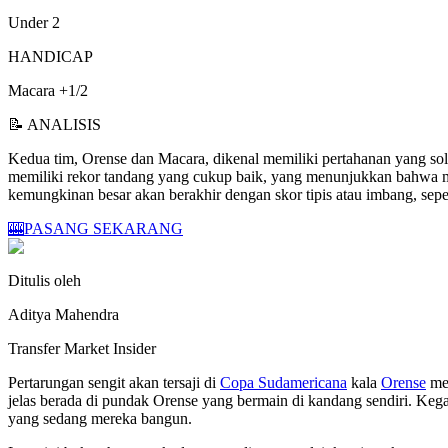
Under 2
HANDICAP
Macara +1/2
📝 ANALISIS
Kedua tim, Orense dan Macara, dikenal memiliki pertahanan yang soli
memiliki rekor tandang yang cukup baik, yang menunjukkan bahwa me
kemungkinan besar akan berakhir dengan skor tipis atau imbang, seper
🎰
PASANG SEKARANG
Ditulis oleh
Aditya Mahendra
Transfer Market Insider
Pertarungan sengit akan tersaji di
Copa Sudamericana
kala
Orense
me
jelas berada di pundak Orense yang bermain di kandang sendiri. Ke
yang sedang mereka bangun.