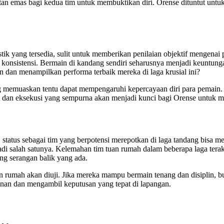
tan emas bagi kedua tim untuk membuktikan diri. Orense dituntut unt
istik yang tersedia, sulit untuk memberikan penilaian objektif mengen
sistensi. Bermain di kandang sendiri seharusnya menjadi keuntungan, t
 dan menampilkan performa terbaik mereka di laga krusial ini?
ang memuaskan tentu dapat mempengaruhi kepercayaan diri para pemain
at dan eksekusi yang sempurna akan menjadi kunci bagi Orense untuk 
status sebagai tim yang berpotensi merepotkan di laga tandang bisa me
i salah satunya. Kelemahan tim tuan rumah dalam beberapa laga terakh
ang serangan balik yang ada.
 rumah akan diuji. Jika mereka mampu bermain tenang dan disiplin,
an dan mengambil keputusan yang tepat di lapangan.