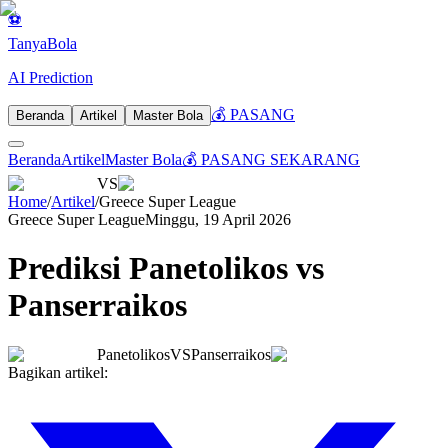
⚽
Tanya
Bola
AI Prediction
💰 PASANG
Beranda
Artikel
Master Bola
Beranda
Artikel
Master Bola
💰 PASANG SEKARANG
VS
Home
/
Artikel
/
Greece Super League
Greece Super League
Minggu, 19 April 2026
Prediksi Panetolikos vs
Panserraikos
Panetolikos
VS
Panserraikos
Bagikan artikel: