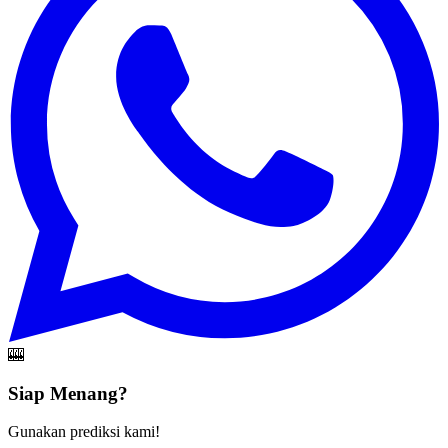
🎰
Siap Menang?
Gunakan prediksi kami!