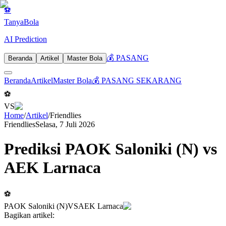
⚽
Tanya
Bola
AI Prediction
💰 PASANG
Beranda
Artikel
Master Bola
Beranda
Artikel
Master Bola
💰 PASANG SEKARANG
⚽
VS
Home
/
Artikel
/
Friendlies
Friendlies
Selasa, 7 Juli 2026
Prediksi PAOK Saloniki (N) vs
AEK Larnaca
⚽
PAOK Saloniki (N)
VS
AEK Larnaca
Bagikan artikel: