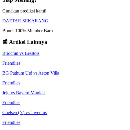
Gunakan prediksi kami!
DAFTAR SEKARANG
Bonus 100% Member Baru
📰 Artikel Lainnya
Briochin
vs
Brestois
Friendlies
BG Pathum Utd
vs
Aston Villa
Friendlies
Jeju
vs
Bayern Munich
Friendlies
Chelsea (N)
vs
Juventus
Friendlies