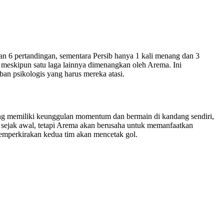
n 6 pertandingan, sementara Persib hanya 1 kali menang dan 3
 meskipun satu laga lainnya dimenangkan oleh Arema. Ini
an psikologis yang harus mereka atasi.
ndung memiliki keunggulan momentum dan bermain di kandang sendiri,
sejak awal, tetapi Arema akan berusaha untuk memanfaatkan
 memperkirakan kedua tim akan mencetak gol.