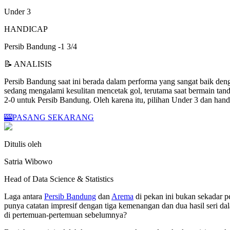
Under 3
HANDICAP
Persib Bandung -1 3/4
📝 ANALISIS
Persib Bandung saat ini berada dalam performa yang sangat baik dengan
sedang mengalami kesulitan mencetak gol, terutama saat bermain tan
2-0 untuk Persib Bandung. Oleh karena itu, pilihan Under 3 dan hand
🎰
PASANG SEKARANG
Ditulis oleh
Satria Wibowo
Head of Data Science & Statistics
Laga antara
Persib Bandung
dan
Arema
di pekan ini bukan sekadar pe
punya catatan impresif dengan tiga kemenangan dan dua hasil seri d
di pertemuan-pertemuan sebelumnya?