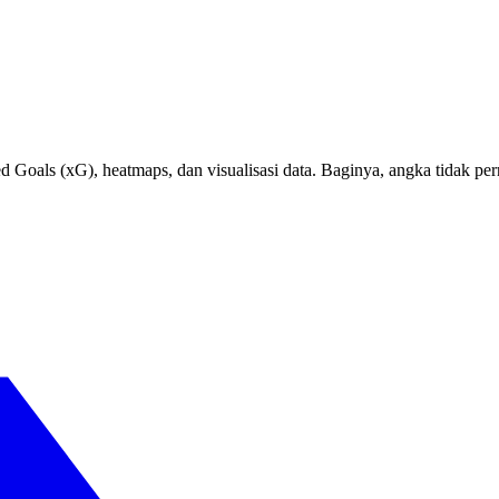
 Goals (xG), heatmaps, dan visualisasi data. Baginya, angka tidak pe