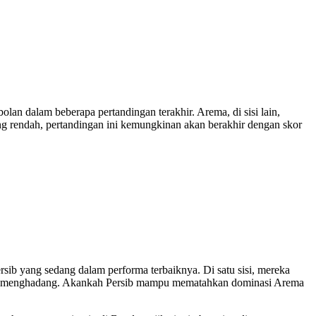
olan dalam beberapa pertandingan terakhir. Arema, di sisi lain,
ng rendah, pertandingan ini kemungkinan akan berakhir dengan skor
ersib yang sedang dalam performa terbaiknya. Di satu sisi, mereka
a siap menghadang. Akankah Persib mampu mematahkan dominasi Arema