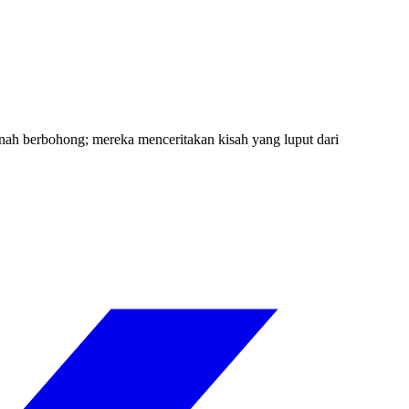
rnah berbohong; mereka menceritakan kisah yang luput dari