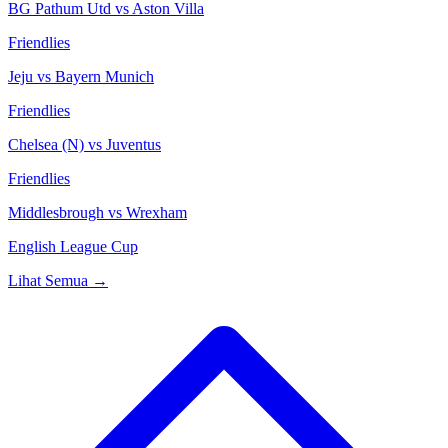
BG Pathum Utd
vs
Aston Villa
Friendlies
Jeju
vs
Bayern Munich
Friendlies
Chelsea (N)
vs
Juventus
Friendlies
Middlesbrough
vs
Wrexham
English League Cup
Lihat Semua →