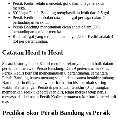
Persik Kediri selalu mencetak gol dalam 5 laga terakhir
mereka.
60% laga Persib Bandung menghasilkan lebih dari 2.5 gol.
Persik Kediri kebobolan rata-rata 2 gol per laga dalam 5
pertandingan terakhir.
Persib Bandung mencatatkan clean sheet dalam 60%
pertandingan terakhir mereka.
Rata-rata gol yang tercipta dalam laga Persik Kediri adalah 4
gol per pertandingan.
Catatan Head to Head
Secara historis, Persik Kediri memiliki rekor yang lebih baik dalam
pertemuan melawan Persib Bandung. Dari 9 pertemuan terakhir,
Persik Kediri berhasil memenangkan 6 pertandingan, sementara
Persib Bandung hanya menang sekali, dan sisanya berakhir imbang.
Namun, perlu diingat bahwa performa tim bisa berubah seiring
waktu. Kemenangan Persib di pertemuan terakhir (0-1) mungkin
memberikan sedikit kepercayaan diri, tetapi mereka tetap harus
mewaspadai kekuatan Persik Kediri, terutama rekor buruk mereka di
masa lalu.
Prediksi Skor Persib Bandung vs Persik