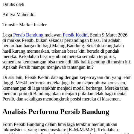
Ditulis oleh
Aditya Mahendra
Transfer Market Insider
Laga
Persib Bandung
melawan
Persik Kediri
, Senin 9 Maret 2026,
di markas Persib, bukan sekadar pertandingan biasa. Ini adalah
pertaruhan harga diri bagi Maung Bandung. Setelah serangkaian
hasil kurang memuaskan, tekanan besar kini berada di pundak
mereka. Kekalahan bisa membuat mereka semakin terpuruk,
sementara kemenangan bisa menjadi titik balik penting di musim ini.
Apakah Persib mampu menjawab tantangan ini?
Di sisi lain, Persik Kediri datang dengan kepercayaan diri yang lebih
tinggi. Meski performa mereka juga belum sepenuhnya konsisten,
kemenangan di laga terakhir menjadi modal berharga. Mereka tahu,
mencuri poin di Bandung akan menjadi pukulan telak bagi mental
Persib, dan sekaligus mendongkrak posisi mereka di klasemen.
Analisis Performa Persib Bandung
Form Persib Bandung dalam lima laga terakhir menunjukkan
inkonsistensi yang mencemaskan: [K-M-M-M-S]. Kekalahan