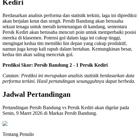
Kediri
Berdasarkan analisis performa dan statistik terkini, laga ini diprediksi
akan berjalan ketat dan sengit. Persib Bandung akan berusaha
sekuat tenaga untuk meraih kemenangan di kandang, sementara
Persik Kediri akan berusaha mencuri poin untuk memperbaiki posisi
mereka di klasemen. Potensi gol dalam laga ini cukup tinggi,
mengingat kedua tim memiliki lini depan yang cukup produktif,
namun juga kerap kali rapuh dalam bertahan. Kemungkinan besar,
kedua tim akan saling mencetak gol.
Prediksi Skor: Persib Bandung 2 - 1 Persik Kediri
Catatan: Prediksi ini merupakan analisis statistik berdasarkan data
performa terkini. Hasil pertandingan sesungguhnya dapat berbeda.
Jadwal Pertandingan
Pertandingan Persib Bandung vs Persik Kediri akan digelar pada
Senin, 9 Maret 2026 di Markas Persib Bandung.
Tentang Penulis