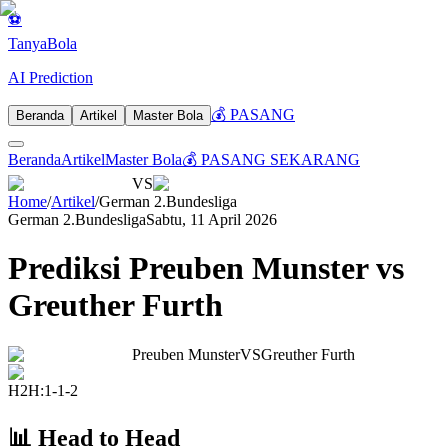
⚽
Tanya
Bola
AI Prediction
💰 PASANG
Beranda
Artikel
Master Bola
Beranda
Artikel
Master Bola
💰 PASANG SEKARANG
VS
Home
/
Artikel
/
German 2.Bundesliga
German 2.Bundesliga
Sabtu, 11 April 2026
Prediksi Preuben Munster vs
Greuther Furth
Preuben Munster
VS
Greuther Furth
H2H:
1
-
1
-
2
📊
Head to Head