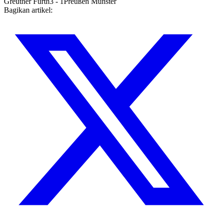
Greuther Fürth
3
-
1
Preußen Münster
Bagikan artikel: