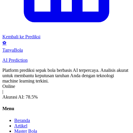
Kembali ke Prediksi
⚽
Tanya
Bola
AI Prediction
Platform prediksi sepak bola berbasis AI terpercaya. Analisis akurat
untuk membantu keputusan taruhan Anda dengan teknologi
machine learning terkini.
Online
|
Akurasi AI: 78.5%
Menu
Beranda
Artikel
Master Bola