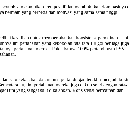
 berambisi melanjutkan tren positif dan membuktikan dominasinya di
gaya bermain yang berbeda dan motivasi yang sama-sama tinggi.
rlihat kesulitan untuk mempertahankan konsistensi permainan. Lini
hnya lini pertahanan yang kebobolan rata-rata 1.8 gol per laga juga
ntannya pertahanan mereka. Fakta bahwa 100% pertandingan PSV
rtahanan.
an satu kekalahan dalam lima pertandingan terakhir menjadi bukti
ementara itu, lini pertahanan mereka juga cukup solid dengan rata-
adi tim yang sangat sulit dikalahkan. Konsistensi permainan dan