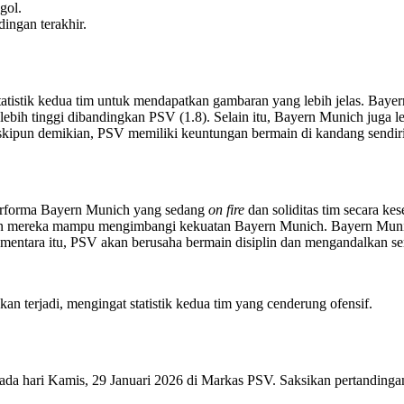
gol.
ingan terakhir.
atistik kedua tim untuk mendapatkan gambaran yang lebih jelas. Bayern
lebih tinggi dibandingkan PSV (1.8). Selain itu, Bayern Munich juga l
eskipun demikian, PSV memiliki keuntungan bermain di kandang sendir
 Performa Bayern Munich yang sedang
on fire
dan soliditas tim secara ke
kan mereka mampu mengimbangi kekuatan Bayern Munich. Bayern Mun
ntara itu, PSV akan berusaha bermain disiplin dan mengandalkan ser
 terjadi, mengingat statistik kedua tim yang cenderung ofensif.
a hari Kamis, 29 Januari 2026 di Markas PSV. Saksikan pertandingan i