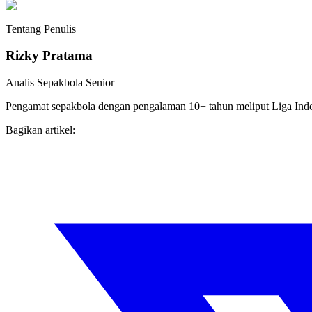
Tentang Penulis
Rizky Pratama
Analis Sepakbola Senior
Pengamat sepakbola dengan pengalaman 10+ tahun meliput Liga Indones
Bagikan artikel: