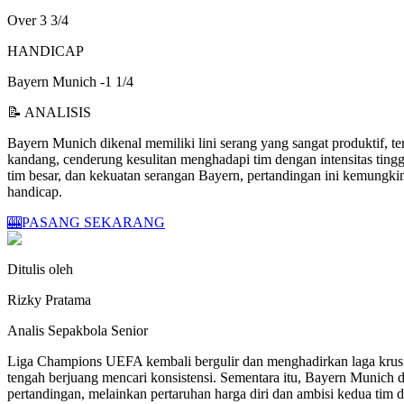
Over 3 3/4
HANDICAP
Bayern Munich -1 1/4
📝 ANALISIS
Bayern Munich dikenal memiliki lini serang yang sangat produktif, 
kandang, cenderung kesulitan menghadapi tim dengan intensitas ting
tim besar, dan kekuatan serangan Bayern, pertandingan ini kemungki
handicap.
🎰
PASANG SEKARANG
Ditulis oleh
Rizky Pratama
Analis Sepakbola Senior
Liga Champions UEFA kembali bergulir dan menghadirkan laga krusi
tengah berjuang mencari konsistensi. Sementara itu, Bayern Munich 
pertandingan, melainkan pertaruhan harga diri dan ambisi kedua tim 