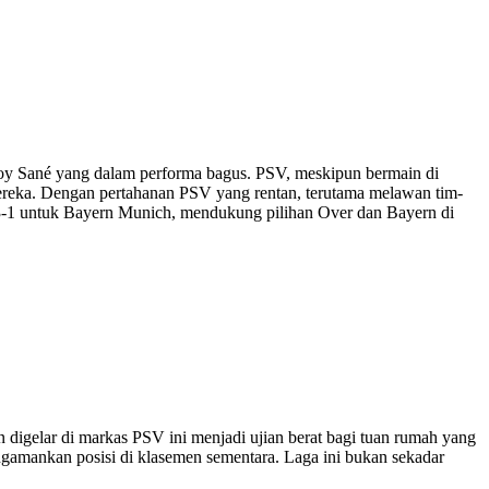
eroy Sané yang dalam performa bagus. PSV, meskipun bermain di
mereka. Dengan pertahanan PSV yang rentan, terutama melawan tim-
ah 3-1 untuk Bayern Munich, mendukung pilihan Over dan Bayern di
n digelar di markas PSV ini menjadi ujian berat bagi tuan rumah yang
ngamankan posisi di klasemen sementara. Laga ini bukan sekadar