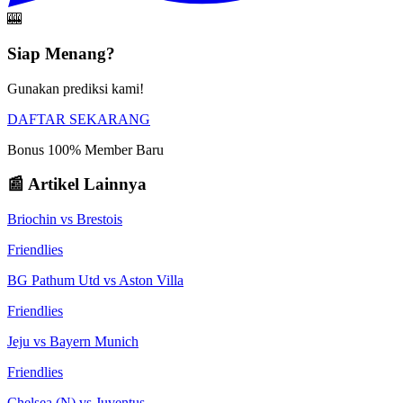
🎰
Siap Menang?
Gunakan prediksi kami!
DAFTAR SEKARANG
Bonus 100% Member Baru
📰 Artikel Lainnya
Briochin
vs
Brestois
Friendlies
BG Pathum Utd
vs
Aston Villa
Friendlies
Jeju
vs
Bayern Munich
Friendlies
Chelsea (N)
vs
Juventus