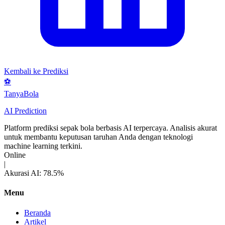
Kembali ke Prediksi
⚽
Tanya
Bola
AI Prediction
Platform prediksi sepak bola berbasis AI terpercaya. Analisis akurat
untuk membantu keputusan taruhan Anda dengan teknologi
machine learning terkini.
Online
|
Akurasi AI: 78.5%
Menu
Beranda
Artikel