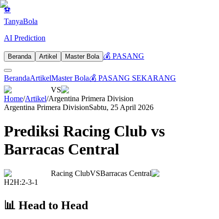
⚽
Tanya
Bola
AI Prediction
💰 PASANG
Beranda
Artikel
Master Bola
Beranda
Artikel
Master Bola
💰 PASANG SEKARANG
VS
Home
/
Artikel
/
Argentina Primera Division
Argentina Primera Division
Sabtu, 25 April 2026
Prediksi Racing Club vs
Barracas Central
Racing Club
VS
Barracas Central
H2H:
2
-
3
-
1
📊
Head to Head