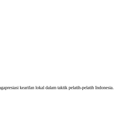
presiasi kearifan lokal dalam taktik pelatih-pelatih Indonesia.