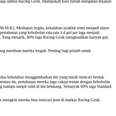
 bagi ambisi Racing Genk. Mampukah tuan rumah mengatasi tekanan
-M-K]. Meskipun begitu, kekalahan terakhir tentu menjadi alarm
ertahanan yang kebobolan rata-rata 1.4 gol per laga menjadi
ng. Yang menarik, 80% laga Racing Genk menghasilkan banyak gol,
 yang membuat mereka lengah. Penting bagi pelatih untuk
an dua kekalahan menggambarkan tim yang masih mencari bentuk
mentara itu, pertahanan mereka juga cukup rentan dengan kebobolan
ng mampu tampil solid di lini belakang. Sebanyak 60% laga Standard
dak mungkin mereka bisa mencuri poin di markas Racing Genk.