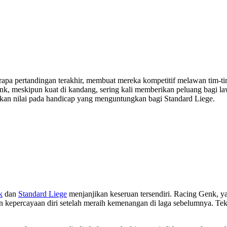
apa pertandingan terakhir, membuat mereka kompetitif melawan tim-t
k, meskipun kuat di kandang, sering kali memberikan peluang bagi la
ikan nilai pada handicap yang menguntungkan bagi Standard Liege.
k
dan
Standard Liege
menjanjikan keseruan tersendiri. Racing Genk, y
n kepercayaan diri setelah meraih kemenangan di laga sebelumnya. T