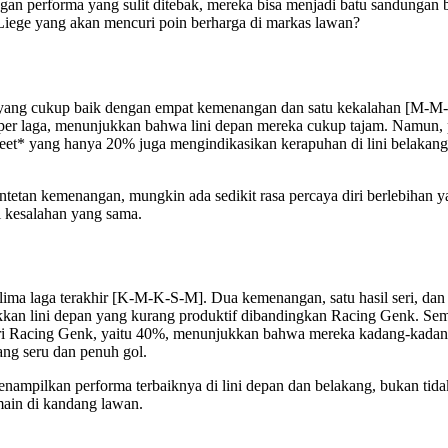
an performa yang sulit ditebak, mereka bisa menjadi batu sandungan
Liege yang akan mencuri poin berharga di markas lawan?
 yang cukup baik dengan empat kemenangan dan satu kekalahan [M-M-M
l per laga, menunjukkan bahwa lini depan mereka cukup tajam. Namun, p
 sheet* yang hanya 20% juga mengindikasikan kerapuhan di lini belaka
rentetan kemenangan, mungkin ada sedikit rasa percaya diri berlebihan
i kesalahan yang sama.
lima laga terakhir [K-M-K-S-M]. Dua kemenangan, satu hasil seri, d
ukkan lini depan yang kurang produktif dibandingkan Racing Genk. Se
ik dari Racing Genk, yaitu 40%, menunjukkan bahwa mereka kadang-kada
ng seru dan penuh gol.
enampilkan performa terbaiknya di lini depan dan belakang, bukan ti
main di kandang lawan.