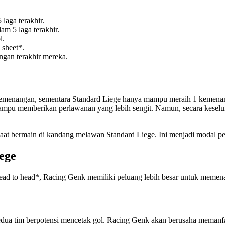
laga terakhir.
am 5 laga terakhir.
l.
sheet*.
ngan terakhir mereka.
emenangan, sementara Standard Liege hanya mampu meraih 1 kemenang
mpu memberikan perlawanan yang lebih sengit. Namun, secara keselur
aat bermain di kandang melawan Standard Liege. Ini menjadi modal pe
ege
*head to head*, Racing Genk memiliki peluang lebih besar untuk memen
kedua tim berpotensi mencetak gol. Racing Genk akan berusaha memanf