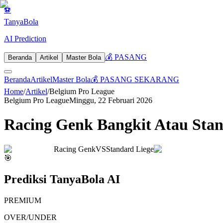
⚽
Tanya
Bola
AI Prediction
💰 PASANG
Beranda
Artikel
Master Bola
Beranda
Artikel
Master Bola
💰 PASANG SEKARANG
Home
/
Artikel
/
Belgium Pro League
Belgium Pro League
Minggu, 22 Februari 2026
Racing Genk Bangkit Atau Stan
Racing Genk
VS
Standard Liege
🎯
Prediksi TanyaBola AI
PREMIUM
OVER/UNDER