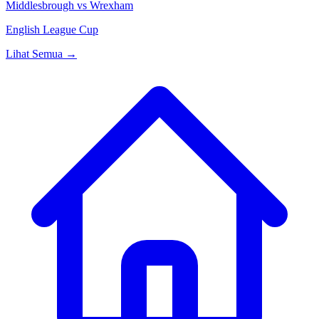
Middlesbrough
vs
Wrexham
English League Cup
Lihat Semua →