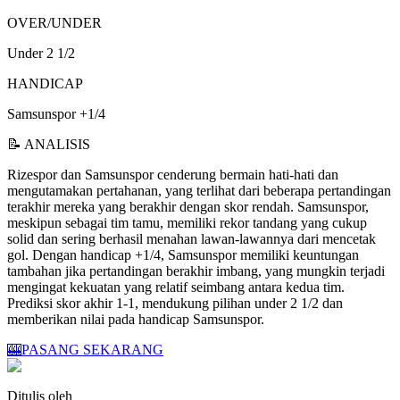
OVER/UNDER
Under 2 1/2
HANDICAP
Samsunspor +1/4
📝 ANALISIS
Rizespor dan Samsunspor cenderung bermain hati-hati dan
mengutamakan pertahanan, yang terlihat dari beberapa pertandingan
terakhir mereka yang berakhir dengan skor rendah. Samsunspor,
meskipun sebagai tim tamu, memiliki rekor tandang yang cukup
solid dan sering berhasil menahan lawan-lawannya dari mencetak
gol. Dengan handicap +1/4, Samsunspor memiliki keuntungan
tambahan jika pertandingan berakhir imbang, yang mungkin terjadi
mengingat kekuatan yang relatif seimbang antara kedua tim.
Prediksi skor akhir 1-1, mendukung pilihan under 2 1/2 dan
memberikan nilai pada handicap Samsunspor.
🎰
PASANG SEKARANG
Ditulis oleh