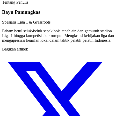
Tentang Penulis
Bayu Pamungkas
Spesialis Liga 1 & Grassroots
Paham betul seluk-beluk sepak bola tanah air, dari gemuruh stadion
Liga 1 hingga kompetisi akar rumput. Mengkritisi kebijakan liga dan
mengapresiasi kearifan lokal dalam taktik pelatih-pelatih Indonesia.
Bagikan artikel: