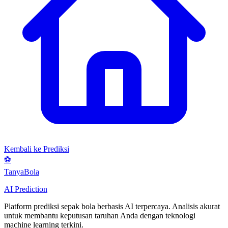
Kembali ke Prediksi
⚽
Tanya
Bola
AI Prediction
Platform prediksi sepak bola berbasis AI terpercaya. Analisis akurat
untuk membantu keputusan taruhan Anda dengan teknologi
machine learning terkini.