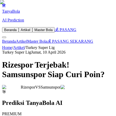
⚽
Tanya
Bola
AI Prediction
💰 PASANG
Beranda
Artikel
Master Bola
Beranda
Artikel
Master Bola
💰 PASANG SEKARANG
Home
/
Artikel
/
Turkey Super Lig
Turkey Super Lig
Jumat, 10 April 2026
Rizespor Terjebak!
Samsunspor Siap Curi Poin?
Rizespor
VS
Samsunspor
🎯
Prediksi TanyaBola AI
PREMIUM