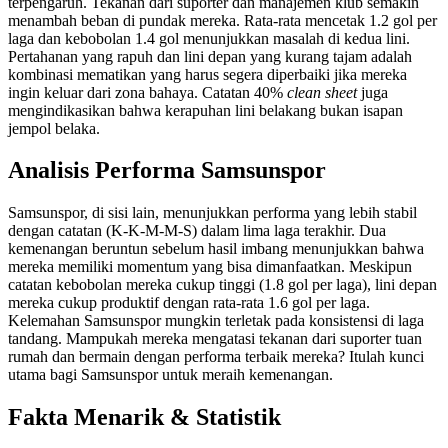
terpengaruh. Tekanan dari suporter dan manajemen klub semakin
menambah beban di pundak mereka. Rata-rata mencetak 1.2 gol per
laga dan kebobolan 1.4 gol menunjukkan masalah di kedua lini.
Pertahanan yang rapuh dan lini depan yang kurang tajam adalah
kombinasi mematikan yang harus segera diperbaiki jika mereka
ingin keluar dari zona bahaya. Catatan 40%
clean sheet
juga
mengindikasikan bahwa kerapuhan lini belakang bukan isapan
jempol belaka.
Analisis Performa Samsunspor
Samsunspor, di sisi lain, menunjukkan performa yang lebih stabil
dengan catatan (K-K-M-M-S) dalam lima laga terakhir. Dua
kemenangan beruntun sebelum hasil imbang menunjukkan bahwa
mereka memiliki momentum yang bisa dimanfaatkan. Meskipun
catatan kebobolan mereka cukup tinggi (1.8 gol per laga), lini depan
mereka cukup produktif dengan rata-rata 1.6 gol per laga.
Kelemahan Samsunspor mungkin terletak pada konsistensi di laga
tandang. Mampukah mereka mengatasi tekanan dari suporter tuan
rumah dan bermain dengan performa terbaik mereka? Itulah kunci
utama bagi Samsunspor untuk meraih kemenangan.
Fakta Menarik & Statistik