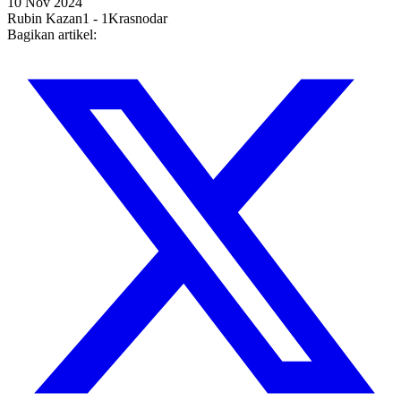
10 Nov 2024
Rubin Kazan
1
-
1
Krasnodar
Bagikan artikel: