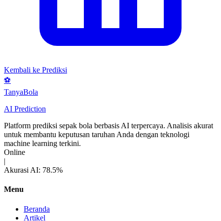
Kembali ke Prediksi
⚽
Tanya
Bola
AI Prediction
Platform prediksi sepak bola berbasis AI terpercaya. Analisis akurat
untuk membantu keputusan taruhan Anda dengan teknologi
machine learning terkini.
Online
|
Akurasi AI: 78.5%
Menu
Beranda
Artikel