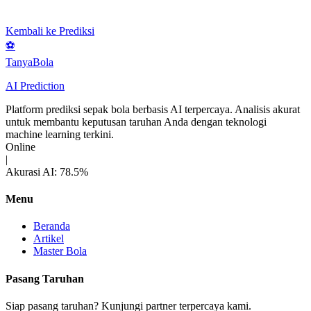
Kembali ke Prediksi
⚽
Tanya
Bola
AI Prediction
Platform prediksi sepak bola berbasis AI terpercaya. Analisis akurat
untuk membantu keputusan taruhan Anda dengan teknologi
machine learning terkini.
Online
|
Akurasi AI: 78.5%
Menu
Beranda
Artikel
Master Bola
Pasang Taruhan
Siap pasang taruhan? Kunjungi partner terpercaya kami.