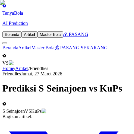
⚽
Tanya
Bola
AI Prediction
💰 PASANG
Beranda
Artikel
Master Bola
Beranda
Artikel
Master Bola
💰 PASANG SEKARANG
⚽
VS
Home
/
Artikel
/
Friendlies
Friendlies
Jumat, 27 Maret 2026
Prediksi S Seinajoen vs KuPs
⚽
S Seinajoen
VS
KuPs
Bagikan artikel: