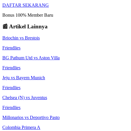
DAFTAR SEKARANG
Bonus 100% Member Baru
📰 Artikel Lainnya
Briochin
vs
Brestois
Friendlies
BG Pathum Utd
vs
Aston Villa
Friendlies
Jeju
vs
Bayern Munich
Friendlies
Chelsea (N)
vs
Juventus
Friendlies
Millonarios
vs
Deportivo Pasto
Colombia Primera A