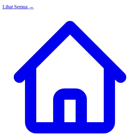
Lihat Semua →