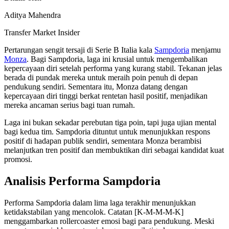
Aditya Mahendra
Transfer Market Insider
Pertarungan sengit tersaji di Serie B Italia kala
Sampdoria
menjamu
Monza
. Bagi Sampdoria, laga ini krusial untuk mengembalikan
kepercayaan diri setelah performa yang kurang stabil. Tekanan jelas
berada di pundak mereka untuk meraih poin penuh di depan
pendukung sendiri. Sementara itu, Monza datang dengan
kepercayaan diri tinggi berkat rentetan hasil positif, menjadikan
mereka ancaman serius bagi tuan rumah.
Laga ini bukan sekadar perebutan tiga poin, tapi juga ujian mental
bagi kedua tim. Sampdoria dituntut untuk menunjukkan respons
positif di hadapan publik sendiri, sementara Monza berambisi
melanjutkan tren positif dan membuktikan diri sebagai kandidat kuat
promosi.
Analisis Performa Sampdoria
Performa Sampdoria dalam lima laga terakhir menunjukkan
ketidakstabilan yang mencolok. Catatan [K-M-M-M-K]
menggambarkan rollercoaster emosi bagi para pendukung. Meski