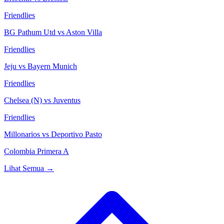
Friendlies
BG Pathum Utd
vs
Aston Villa
Friendlies
Jeju
vs
Bayern Munich
Friendlies
Chelsea (N)
vs
Juventus
Friendlies
Millonarios
vs
Deportivo Pasto
Colombia Primera A
Lihat Semua →