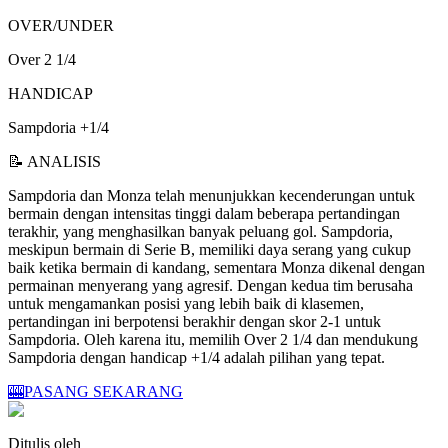
OVER/UNDER
Over 2 1/4
HANDICAP
Sampdoria +1/4
📝 ANALISIS
Sampdoria dan Monza telah menunjukkan kecenderungan untuk
bermain dengan intensitas tinggi dalam beberapa pertandingan
terakhir, yang menghasilkan banyak peluang gol. Sampdoria,
meskipun bermain di Serie B, memiliki daya serang yang cukup
baik ketika bermain di kandang, sementara Monza dikenal dengan
permainan menyerang yang agresif. Dengan kedua tim berusaha
untuk mengamankan posisi yang lebih baik di klasemen,
pertandingan ini berpotensi berakhir dengan skor 2-1 untuk
Sampdoria. Oleh karena itu, memilih Over 2 1/4 dan mendukung
Sampdoria dengan handicap +1/4 adalah pilihan yang tepat.
🎰
PASANG SEKARANG
Ditulis oleh