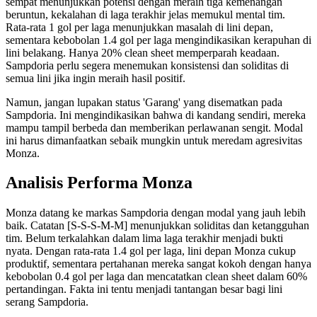
sempat menunjukkan potensi dengan meraih tiga kemenangan
beruntun, kekalahan di laga terakhir jelas memukul mental tim.
Rata-rata 1 gol per laga menunjukkan masalah di lini depan,
sementara kebobolan 1.4 gol per laga mengindikasikan kerapuhan di
lini belakang. Hanya 20% clean sheet memperparah keadaan.
Sampdoria perlu segera menemukan konsistensi dan soliditas di
semua lini jika ingin meraih hasil positif.
Namun, jangan lupakan status 'Garang' yang disematkan pada
Sampdoria. Ini mengindikasikan bahwa di kandang sendiri, mereka
mampu tampil berbeda dan memberikan perlawanan sengit. Modal
ini harus dimanfaatkan sebaik mungkin untuk meredam agresivitas
Monza.
Analisis Performa Monza
Monza datang ke markas Sampdoria dengan modal yang jauh lebih
baik. Catatan [S-S-S-M-M] menunjukkan soliditas dan ketangguhan
tim. Belum terkalahkan dalam lima laga terakhir menjadi bukti
nyata. Dengan rata-rata 1.4 gol per laga, lini depan Monza cukup
produktif, sementara pertahanan mereka sangat kokoh dengan hanya
kebobolan 0.4 gol per laga dan mencatatkan clean sheet dalam 60%
pertandingan. Fakta ini tentu menjadi tantangan besar bagi lini
serang Sampdoria.