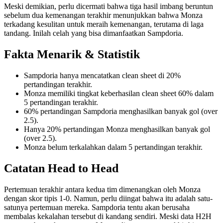
Meski demikian, perlu dicermati bahwa tiga hasil imbang beruntun
sebelum dua kemenangan terakhir menunjukkan bahwa Monza
terkadang kesulitan untuk meraih kemenangan, terutama di laga
tandang. Inilah celah yang bisa dimanfaatkan Sampdoria.
Fakta Menarik & Statistik
Sampdoria hanya mencatatkan clean sheet di 20%
pertandingan terakhir.
Monza memiliki tingkat keberhasilan clean sheet 60% dalam
5 pertandingan terakhir.
60% pertandingan Sampdoria menghasilkan banyak gol (over
2.5).
Hanya 20% pertandingan Monza menghasilkan banyak gol
(over 2.5).
Monza belum terkalahkan dalam 5 pertandingan terakhir.
Catatan Head to Head
Pertemuan terakhir antara kedua tim dimenangkan oleh Monza
dengan skor tipis 1-0. Namun, perlu diingat bahwa itu adalah satu-
satunya pertemuan mereka. Sampdoria tentu akan berusaha
membalas kekalahan tersebut di kandang sendiri. Meski data H2H