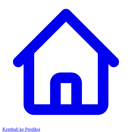
Kembali ke Prediksi