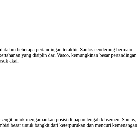
d dalam beberapa pertandingan terakhir. Santos cenderung bermain
pertahanan yang disiplin dari Vasco, kemungkinan besar pertandingan
asuk akal.
an sengit untuk mengamankan posisi di papan tengah klasemen. Santos,
ambisi besar untuk bangkit dari keterpurukan dan mencuri kemenangan