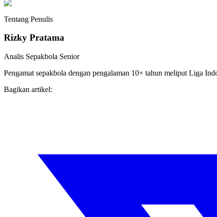
Tentang Penulis
Rizky Pratama
Analis Sepakbola Senior
Pengamat sepakbola dengan pengalaman 10+ tahun meliput Liga Indones
Bagikan artikel: