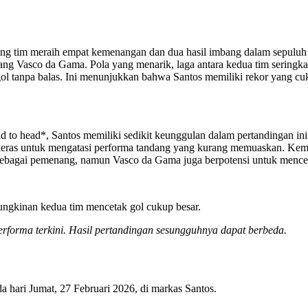
g tim meraih empat kemenangan dan dua hasil imbang dalam sepuluh p
ang Vasco da Gama. Pola yang menarik, laga antara kedua tim seringka
ga gol tanpa balas. Ini menunjukkan bahwa Santos memiliki rekor yang
head to head*, Santos memiliki sedikit keunggulan dalam pertandingan i
keras untuk mengatasi performa tandang yang kurang memuaskan. Kemu
r sebagai pemenang, namun Vasco da Gama juga berpotensi untuk mence
mungkinan kedua tim mencetak gol cukup besar.
 performa terkini. Hasil pertandingan sesungguhnya dapat berbeda.
 hari Jumat, 27 Februari 2026, di markas Santos.