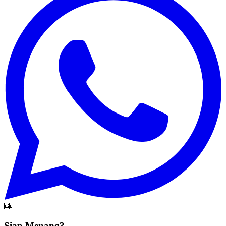
🎰
Siap Menang?