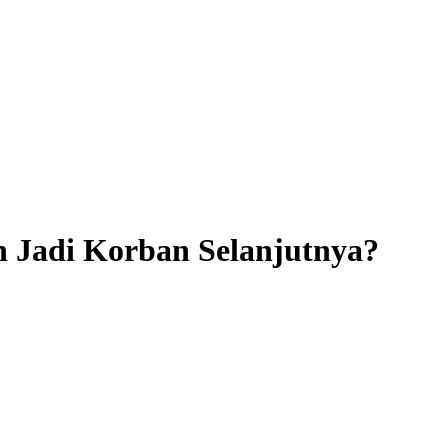
n Jadi Korban Selanjutnya?