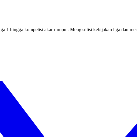
ga 1 hingga kompetisi akar rumput. Mengkritisi kebijakan liga dan menga