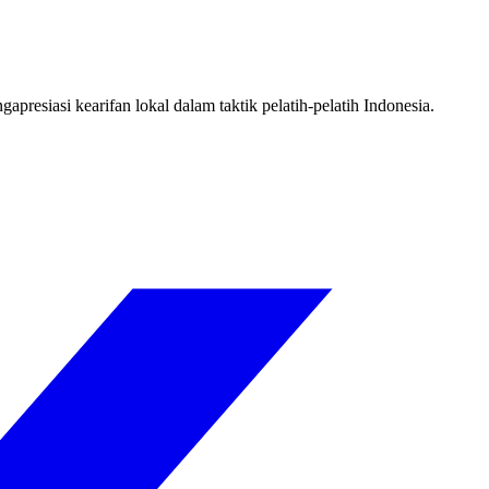
presiasi kearifan lokal dalam taktik pelatih-pelatih Indonesia.