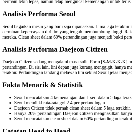
bermain lebih lepas, namun tetap mengincar kemenangan untuk terus
Analisis Performa Seoul
Seoul bagaikan mesin yang baru saja dipanaskan. Lima laga terakhi
cerminan kepercayaan diri tim yang tengah membumbung tinggi. Rata-
mereka. Clean sheet dalam 60% pertandingan juga menjadi bukti perta
Analisis Performa Daejeon Citizen
Daejeon Citizen sedang mengalami masa sulit. Form [S-M-K-K-K] men
pertandingan. Di sisi lain, lini depan juga kurang menggigit, hany
terakhir. Pertandingan tandang melawan tim sekuat Seoul jelas menjad
Fakta Menarik & Statistik
Seoul mencatatkan 4 kemenangan dan 1 seri dalam 5 laga terakh
Seoul memiliki rata-rata gol 2.4 per pertandingan.
Daejeon Citizen tidak pernah clean sheet dalam 5 laga terakhir.
Hanya 20% pertandingan Daejeon Citizen menghasilkan banyak
Seoul mencatatkan clean sheet dalam 60% pertandingan terakhi
Catatan Head to Head