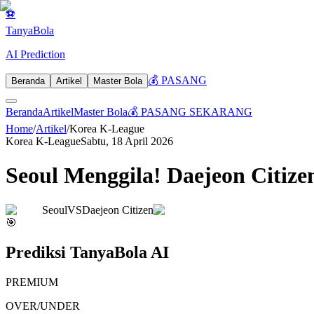
⚽
Tanya
Bola
AI Prediction
💰 PASANG
Beranda
Artikel
Master Bola
Beranda
Artikel
Master Bola
💰 PASANG SEKARANG
Home
/
Artikel
/
Korea K-League
Korea K-League
Sabtu, 18 April 2026
Seoul Menggila! Daejeon Citize
Seoul
VS
Daejeon Citizen
🎯
Prediksi TanyaBola AI
PREMIUM
OVER/UNDER