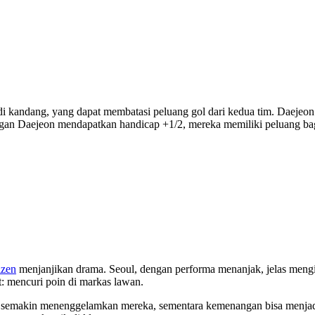
n di kandang, yang dapat membatasi peluang gol dari kedua tim. Daej
gan Daejeon mendapatkan handicap +1/2, mereka memiliki peluang bagu
izen
menjanjikan drama. Seoul, dengan performa menanjak, jelas mengin
it: mencuri poin di markas lawan.
n semakin menenggelamkan mereka, sementara kemenangan bisa menjadi 