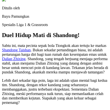
Ditulis oleh
Bayu Pamungkas
Spesialis Liga 1 & Grassroots
Duel Hidup Mati di Shandong!
Sabtu ini, mata pecinta sepak bola Tiongkok akan tertuju ke markas
Shandong Taishan
. Bukan sekadar pertandingan biasa, ini adalah
pertarungan harga diri bagi tuan rumah dan kesempatan emas untuk
Dalian Zhixing
. Shandong, yang tengah berjuang menjaga performa
stabil, akan menjamu Dalian Zhixing yang datang dengan ambisi
besar untuk mencuri poin di kandang lawan. Tekanan jelas berada di
pundak Shandong, akankah mereka mampu menjawab tantangan?
Lebih dari sekadar tiga poin, laga ini adalah ujian mental bagi kedua
tim. Shandong, dengan rekor kandang yang seharusnya
membanggakan, justru terbebani ekspektasi. Sementara Dalian
Zhixing, meski performanya naik turun, siap memanfaatkan celah
dan memberikan kejutan. Siapakah yang akan keluar sebagai
pemenang?