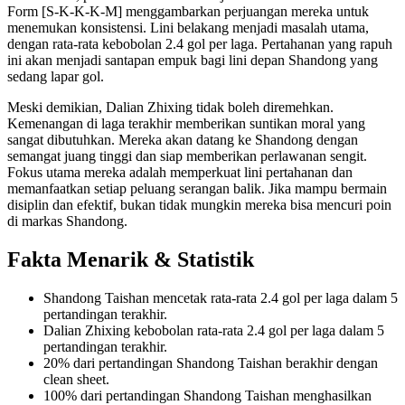
Form [S-K-K-K-M] menggambarkan perjuangan mereka untuk
menemukan konsistensi. Lini belakang menjadi masalah utama,
dengan rata-rata kebobolan 2.4 gol per laga. Pertahanan yang rapuh
ini akan menjadi santapan empuk bagi lini depan Shandong yang
sedang lapar gol.
Meski demikian, Dalian Zhixing tidak boleh diremehkan.
Kemenangan di laga terakhir memberikan suntikan moral yang
sangat dibutuhkan. Mereka akan datang ke Shandong dengan
semangat juang tinggi dan siap memberikan perlawanan sengit.
Fokus utama mereka adalah memperkuat lini pertahanan dan
memanfaatkan setiap peluang serangan balik. Jika mampu bermain
disiplin dan efektif, bukan tidak mungkin mereka bisa mencuri poin
di markas Shandong.
Fakta Menarik & Statistik
Shandong Taishan mencetak rata-rata 2.4 gol per laga dalam 5
pertandingan terakhir.
Dalian Zhixing kebobolan rata-rata 2.4 gol per laga dalam 5
pertandingan terakhir.
20% dari pertandingan Shandong Taishan berakhir dengan
clean sheet.
100% dari pertandingan Shandong Taishan menghasilkan