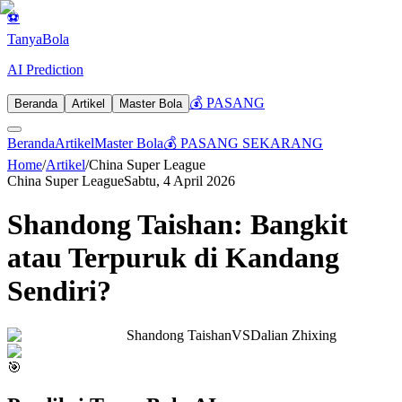
⚽
Tanya
Bola
AI Prediction
💰 PASANG
Beranda
Artikel
Master Bola
Beranda
Artikel
Master Bola
💰 PASANG SEKARANG
Home
/
Artikel
/
China Super League
China Super League
Sabtu, 4 April 2026
Shandong Taishan: Bangkit
atau Terpuruk di Kandang
Sendiri?
Shandong Taishan
VS
Dalian Zhixing
🎯