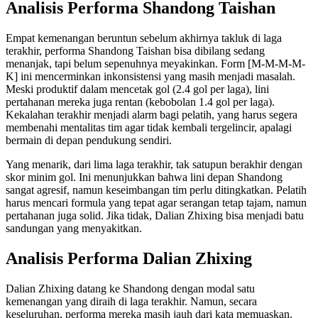
Analisis Performa Shandong Taishan
Empat kemenangan beruntun sebelum akhirnya takluk di laga
terakhir, performa Shandong Taishan bisa dibilang sedang
menanjak, tapi belum sepenuhnya meyakinkan. Form [M-M-M-M-
K] ini mencerminkan inkonsistensi yang masih menjadi masalah.
Meski produktif dalam mencetak gol (2.4 gol per laga), lini
pertahanan mereka juga rentan (kebobolan 1.4 gol per laga).
Kekalahan terakhir menjadi alarm bagi pelatih, yang harus segera
membenahi mentalitas tim agar tidak kembali tergelincir, apalagi
bermain di depan pendukung sendiri.
Yang menarik, dari lima laga terakhir, tak satupun berakhir dengan
skor minim gol. Ini menunjukkan bahwa lini depan Shandong
sangat agresif, namun keseimbangan tim perlu ditingkatkan. Pelatih
harus mencari formula yang tepat agar serangan tetap tajam, namun
pertahanan juga solid. Jika tidak, Dalian Zhixing bisa menjadi batu
sandungan yang menyakitkan.
Analisis Performa Dalian Zhixing
Dalian Zhixing datang ke Shandong dengan modal satu
kemenangan yang diraih di laga terakhir. Namun, secara
keseluruhan, performa mereka masih jauh dari kata memuaskan.