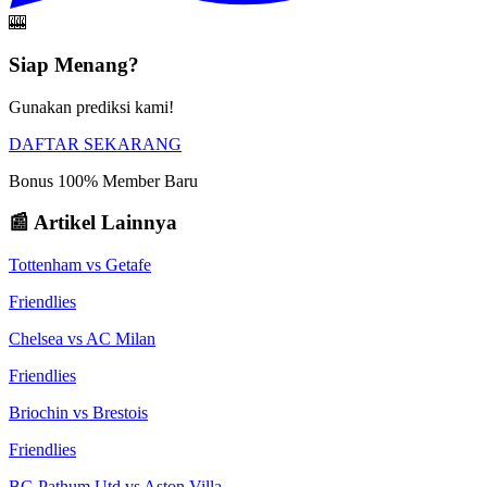
🎰
Siap Menang?
Gunakan prediksi kami!
DAFTAR SEKARANG
Bonus 100% Member Baru
📰 Artikel Lainnya
Tottenham
vs
Getafe
Friendlies
Chelsea
vs
AC Milan
Friendlies
Briochin
vs
Brestois
Friendlies
BG Pathum Utd
vs
Aston Villa