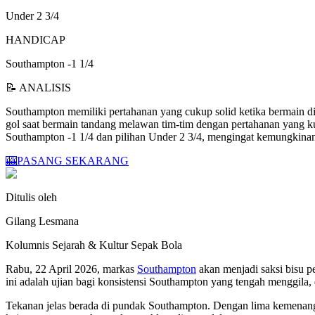
Under 2 3/4
HANDICAP
Southampton -1 1/4
📝 ANALISIS
Southampton memiliki pertahanan yang cukup solid ketika bermain di 
gol saat bermain tandang melawan tim-tim dengan pertahanan yang ku
Southampton -1 1/4 dan pilihan Under 2 3/4, mengingat kemungkinan 
🎰
PASANG SEKARANG
Ditulis oleh
Gilang Lesmana
Kolumnis Sejarah & Kultur Sepak Bola
Rabu, 22 April 2026, markas
Southampton
akan menjadi saksi bisu 
ini adalah ujian bagi konsistensi Southampton yang tengah menggil
Tekanan jelas berada di pundak Southampton. Dengan lima kemenangan