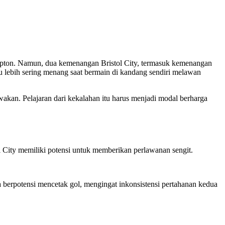
pton. Namun, dua kemenangan Bristol City, termasuk kemenangan
 lebih sering menang saat bermain di kandang sendiri melawan
akan. Pelajaran dari kekalahan itu harus menjadi modal berharga
 City memiliki potensi untuk memberikan perlawanan sengit.
berpotensi mencetak gol, mengingat inkonsistensi pertahanan kedua