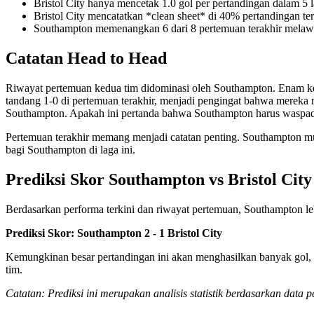
Bristol City hanya mencetak 1.0 gol per pertandingan dalam 5 la
Bristol City mencatatkan *clean sheet* di 40% pertandingan te
Southampton memenangkan 6 dari 8 pertemuan terakhir melawa
Catatan Head to Head
Riwayat pertemuan kedua tim didominasi oleh Southampton. Enam k
tandang 1-0 di pertemuan terakhir, menjadi pengingat bahwa mereka
Southampton. Apakah ini pertanda bahwa Southampton harus waspa
Pertemuan terakhir memang menjadi catatan penting. Southampton mun
bagi Southampton di laga ini.
Prediksi Skor Southampton vs Bristol City
Berdasarkan performa terkini dan riwayat pertemuan, Southampton l
Prediksi Skor: Southampton 2 - 1 Bristol City
Kemungkinan besar pertandingan ini akan menghasilkan banyak gol, 
tim.
Catatan: Prediksi ini merupakan analisis statistik berdasarkan data