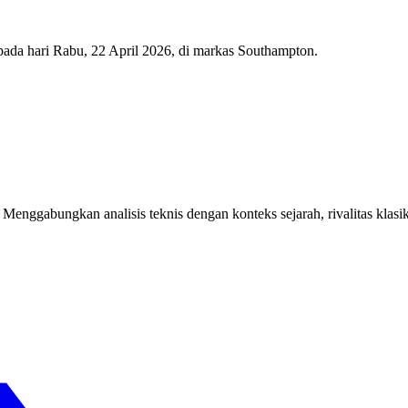
pada hari Rabu, 22 April 2026, di markas Southampton.
a. Menggabungkan analisis teknis dengan konteks sejarah, rivalitas 