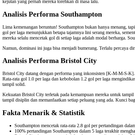
kejutan yang pernah mereka torehkan di masa lalu.
Analisis Performa Southampton
Lima kemenangan beruntun! Southampton bukan hanya menang, tapi 
gol per laga menunjukkan betapa tajamnya lini serang mereka, seme
mereka selalu mencetak gol di setiap laga adalah modal berharga. S
Namun, dominasi ini juga bisa menjadi bumerang. Terlalu percaya di
Analisis Performa Bristol City
Bristol City datang dengan performa yang inkonsisten [K-M-M-S-K].
Rata-rata gol 1.0 per laga dan kebobolan 1.2 gol per laga mengindi
tampil solid.
Kekuatan Bristol City terletak pada kemampuan mereka untuk tampil
tampil disiplin dan memanfaatkan setiap peluang yang ada. Kunci bag
Fakta Menarik & Statistik
Southampton mencetak rata-rata 2.8 gol per pertandingan dalam 
100% pertandingan Southampton dalam 5 laga terakhir menghas