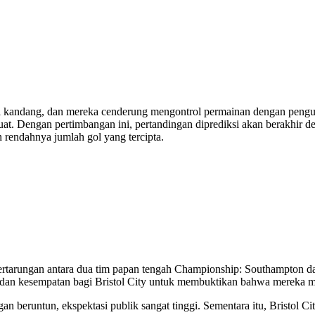
kandang, dan mereka cenderung mengontrol permainan dengan penguasaan
at. Dengan pertimbangan ini, pertandingan diprediksi akan berakhir 
rendahnya jumlah gol yang tercipta.
pertarungan antara dua tim papan tengah Championship: Southampton 
a, dan kesempatan bagi Bristol City untuk membuktikan bahwa mereka
 beruntun, ekspektasi publik sangat tinggi. Sementara itu, Bristol 