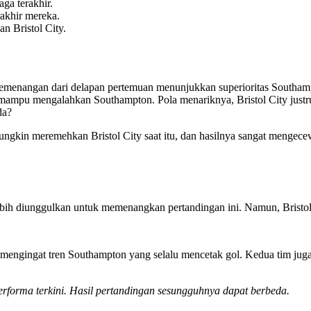
ga terakhir.
rakhir mereka.
n Bristol City.
emenangan dari delapan pertemuan menunjukkan superioritas Southam
 mampu mengalahkan Southampton. Pola menariknya, Bristol City justru
da?
gkin meremehkan Bristol City saat itu, dan hasilnya sangat mengecew
ebih diunggulkan untuk memenangkan pertandingan ini. Namun, Bristol
mengingat tren Southampton yang selalu mencetak gol. Kedua tim juga 
 performa terkini. Hasil pertandingan sesungguhnya dapat berbeda.